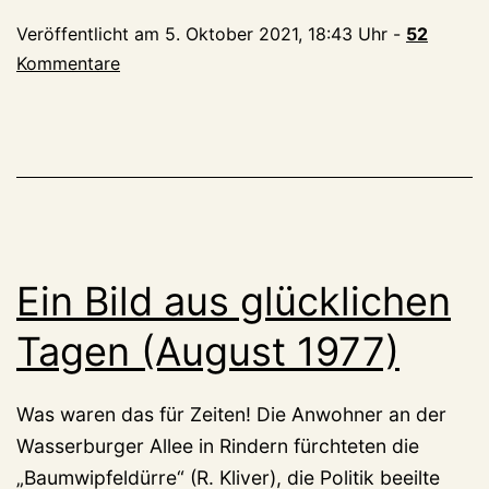
will
Veröffentlicht am
5. Oktober 2021, 18:43 Uhr
-
52
für
Kommentare
die
SPD
in
den
Landtag
Ein Bild aus glücklichen
Tagen (August 1977)
Was waren das für Zeiten! Die Anwohner an der
Wasserburger Allee in Rindern fürchteten die
„Baumwipfeldürre“ (R. Kliver), die Politik beeilte