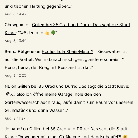
unkritischen Haltung gegenüber…
”
Aug. 8, 14:47
Chewgum
on
Grillen bei 35 Grad und Dürre: Das sagt die Stadt
Kleve
: “
@8 Jemand
”
Aug. 8, 13:40
Bernd Rütgens
on
Hochschule Rhein-Metall?
: “
Kiesewetter ist
nur die Vorhut. Wenn danach noch genug andere schreien “
Hurra, hurra, der Krieg mit Russland ist da…
”
Aug. 8, 12:25
NL
on
Grillen bei 35 Grad und Dürre: Das sagt die Stadt Kleve
:
“
@7….also ich öffne meine Garage, hole den den
Gartenwasserschlauch raus, laufe damit zum Baum vor unserem
Grundstück und dann Wasser…
”
Aug. 8, 11:27
Jemand!
on
Grillen bei 35 Grad und Dürre: Das sagt die Stadt
Kleve
: “
Anwohner mit einer Gießkanne und Handschaufel?!