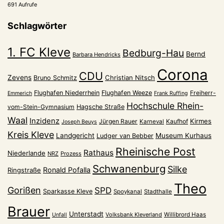
691 Aufrufe
Schlagwörter
1. FC Kleve
Bedburg-Hau
Bernd
Barbara Hendricks
Corona
CDU
Zevens
Christian Nitsch
Bruno Schmitz
Flughafen Niederrhein
Flughafen Weeze
Freiherr-
Emmerich
Frank Ruffing
Hochschule Rhein-
vom-Stein-Gymnasium
Hagsche Straße
Waal
Inzidenz
Kirmes
Jürgen Rauer
Kaufhof
Karneval
Joseph Beuys
Kreis Kleve
Landgericht
Museum Kurhaus
Ludger van Bebber
Rheinische Post
Rathaus
Niederlande
NRZ
Prozess
Schwanenburg
Silke
Ronald Pofalla
Ringstraße
Theo
Gorißen
SPD
Sparkasse Kleve
Spoykanal
Stadthalle
Brauer
Unterstadt
Volksbank Kleverland
Willibrord Haas
Unfall