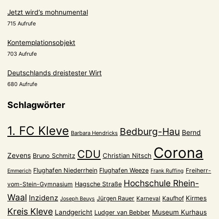
Jetzt wird’s mohnumental
715 Aufrufe
Kontemplationsobjekt
703 Aufrufe
Deutschlands dreistester Wirt
680 Aufrufe
Schlagwörter
1. FC Kleve
Bedburg-Hau
Bernd
Barbara Hendricks
Corona
CDU
Zevens
Christian Nitsch
Bruno Schmitz
Flughafen Niederrhein
Flughafen Weeze
Freiherr-
Emmerich
Frank Ruffing
Hochschule Rhein-
vom-Stein-Gymnasium
Hagsche Straße
Waal
Inzidenz
Kirmes
Jürgen Rauer
Kaufhof
Karneval
Joseph Beuys
Kreis Kleve
Landgericht
Museum Kurhaus
Ludger van Bebber