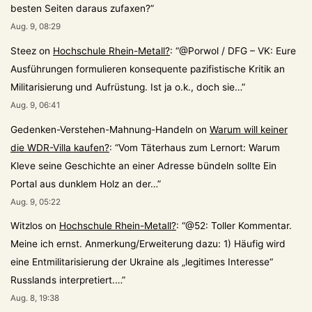
besten Seiten daraus zufaxen?
”
Aug. 9, 08:29
Steez
on
Hochschule Rhein-Metall?
: “
@Porwol / DFG – VK: Eure
Ausführungen formulieren konsequente pazifistische Kritik an
Militarisierung und Aufrüstung. Ist ja o.k., doch sie…
”
Aug. 9, 06:41
Gedenken-Verstehen-Mahnung-Handeln
on
Warum will keiner
die WDR-Villa kaufen?
: “
Vom Täterhaus zum Lernort: Warum
Kleve seine Geschichte an einer Adresse bündeln sollte Ein
Portal aus dunklem Holz an der…
”
Aug. 9, 05:22
Witzlos
on
Hochschule Rhein-Metall?
: “
@52: Toller Kommentar.
Meine ich ernst. Anmerkung/Erweiterung dazu: 1) Häufig wird
eine Entmilitarisierung der Ukraine als „legitimes Interesse“
Russlands interpretiert.…
”
Aug. 8, 19:38