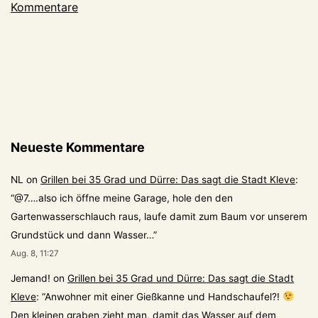
Kommentare
Überblick
(1a
Servicejournalismus)
Neueste Kommentare
NL
on
Grillen bei 35 Grad und Dürre: Das sagt die Stadt Kleve
:
“
@7….also ich öffne meine Garage, hole den den
Gartenwasserschlauch raus, laufe damit zum Baum vor unserem
Grundstück und dann Wasser…
”
Aug. 8, 11:27
Jemand!
on
Grillen bei 35 Grad und Dürre: Das sagt die Stadt
Kleve
: “
Anwohner mit einer Gießkanne und Handschaufel?!
Den kleinen graben zieht man, damit das Wasser auf dem