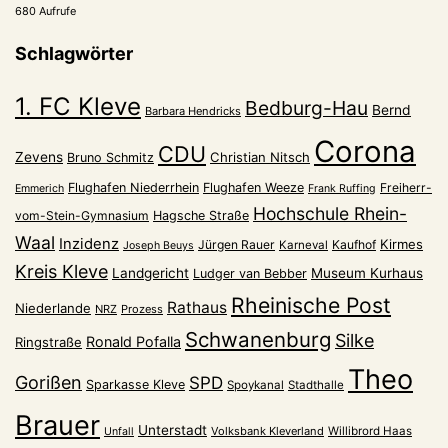
680 Aufrufe
Schlagwörter
1. FC Kleve
Bedburg-Hau
Bernd
Barbara Hendricks
Corona
CDU
Zevens
Christian Nitsch
Bruno Schmitz
Flughafen Niederrhein
Flughafen Weeze
Freiherr-
Emmerich
Frank Ruffing
Hochschule Rhein-
vom-Stein-Gymnasium
Hagsche Straße
Waal
Inzidenz
Kirmes
Jürgen Rauer
Kaufhof
Karneval
Joseph Beuys
Kreis Kleve
Landgericht
Museum Kurhaus
Ludger van Bebber
Rheinische Post
Rathaus
Niederlande
NRZ
Prozess
Schwanenburg
Silke
Ronald Pofalla
Ringstraße
Theo
Gorißen
SPD
Sparkasse Kleve
Spoykanal
Stadthalle
Brauer
Unterstadt
Volksbank Kleverland
Willibrord Haas
Unfall