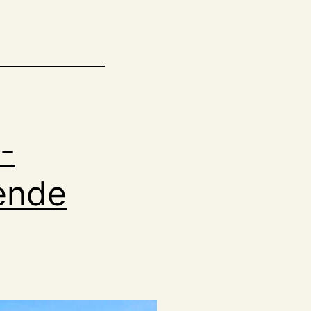
-
sende