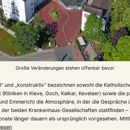
Große Veränderungen stehen offenbar bevor
l“ und „konstruktiv“ bezeichnen sowohl die Katholisch
 (Kliniken in Kleve, Goch, Kalkar, Kevelaer) sowie die 
l und Emmerich) die Atmosphäre, in der die Gespräche 
er beiden Krankenhaus-Gesellschaften stattfinden –
nate länger dauern als ursprünglich vorgesehen. Mittl
enhaus-
lesen