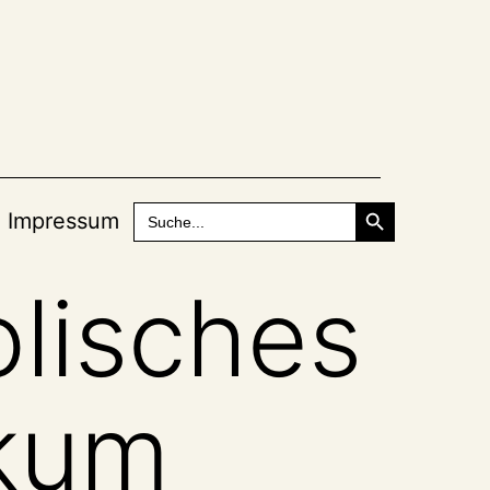
Search Button
Search
Impressum
for:
lisches
ikum