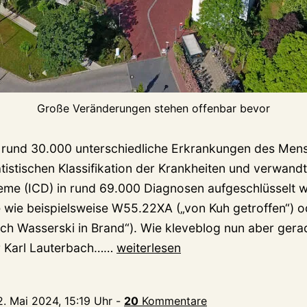
Große Veränderungen stehen offenbar bevor
 rund 30.000 unterschiedliche Erkrankungen des Mens
atistischen Klassifikation der Krankheiten und verwand
me (ICD) in rund 69.000 Diagnosen aufgeschlüsselt w
e wie beispielsweise W55.22XA („von Kuh getroffen“) 
ch Wasserski in Brand“). Wie kleveblog nun aber gerad
Wie
r Karl Lauterbach……
weiterlesen
krank
ist
2. Mai 2024, 15:19 Uhr
-
20
Kommentare
Kleve?