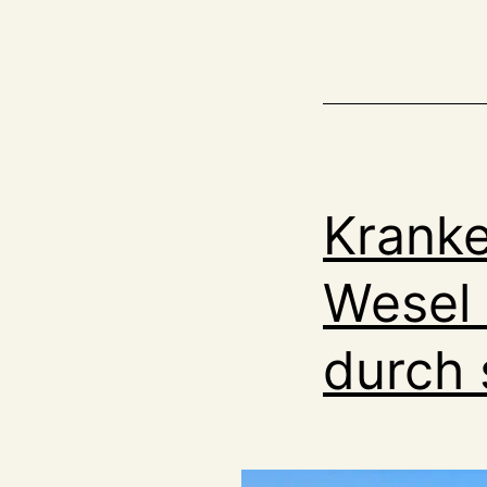
Kranke
Wesel 
durch 