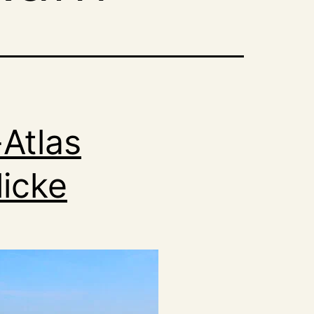
-Atlas
licke