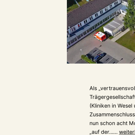
Als „vertrauensvol
Trägergesellschaft
(Kliniken in Wese
Zusammenschluss d
nun schon acht Mo
Krank
„auf der……
weiter