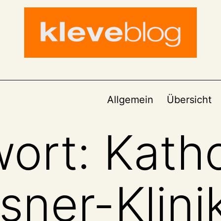
Allgemein
Übersicht
wort:
Katho
isner-Klin