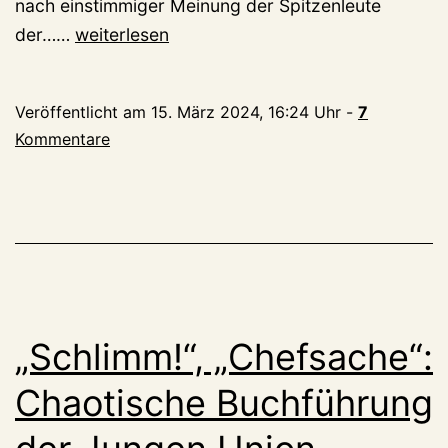
nach einstimmiger Meinung der Spitzenleute
Kassen-
der……
weiterlesen
Chaos
bei
Veröffentlicht am
15. März 2024, 16:24 Uhr
-
7
der
Kommentare
Jungen
Union:
CDU
erstattet
Strafanzeige
„Schlimm!“, „Chefsache“:
Chaotische Buchführung