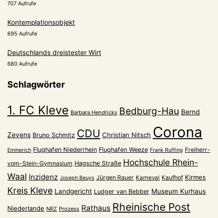
707 Aufrufe
Kontemplationsobjekt
695 Aufrufe
Deutschlands dreistester Wirt
680 Aufrufe
Schlagwörter
1. FC Kleve
Bedburg-Hau
Bernd
Barbara Hendricks
Corona
CDU
Zevens
Christian Nitsch
Bruno Schmitz
Flughafen Niederrhein
Flughafen Weeze
Freiherr-
Emmerich
Frank Ruffing
Hochschule Rhein-
vom-Stein-Gymnasium
Hagsche Straße
Waal
Inzidenz
Kirmes
Jürgen Rauer
Kaufhof
Karneval
Joseph Beuys
Kreis Kleve
Landgericht
Museum Kurhaus
Ludger van Bebber
Rheinische Post
Rathaus
Niederlande
NRZ
Prozess