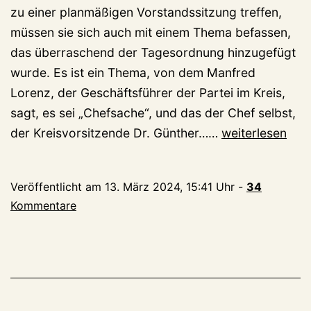
zu einer planmäßigen Vorstandssitzung treffen,
müssen sie sich auch mit einem Thema befassen,
das überraschend der Tagesordnung hinzugefügt
wurde. Es ist ein Thema, von dem Manfred
Lorenz, der Geschäftsführer der Partei im Kreis,
sagt, es sei „Chefsache“, und das der Chef selbst,
„Schlimm!“,
der Kreisvorsitzende Dr. Günther……
weiterlesen
„Chefsache“:
Chaotische
Veröffentlicht am
13. März 2024, 15:41 Uhr
-
34
Buchführung
Kommentare
der
Jungen
Union
beschäftigt
Kreis-