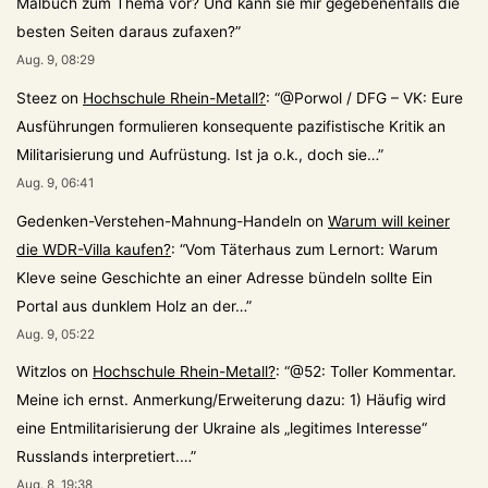
Malbuch zum Thema vor? Und kann sie mir gegebenenfalls die
besten Seiten daraus zufaxen?
”
Aug. 9, 08:29
Steez
on
Hochschule Rhein-Metall?
: “
@Porwol / DFG – VK: Eure
Ausführungen formulieren konsequente pazifistische Kritik an
Militarisierung und Aufrüstung. Ist ja o.k., doch sie…
”
Aug. 9, 06:41
Gedenken-Verstehen-Mahnung-Handeln
on
Warum will keiner
die WDR-Villa kaufen?
: “
Vom Täterhaus zum Lernort: Warum
Kleve seine Geschichte an einer Adresse bündeln sollte Ein
Portal aus dunklem Holz an der…
”
Aug. 9, 05:22
Witzlos
on
Hochschule Rhein-Metall?
: “
@52: Toller Kommentar.
Meine ich ernst. Anmerkung/Erweiterung dazu: 1) Häufig wird
eine Entmilitarisierung der Ukraine als „legitimes Interesse“
Russlands interpretiert.…
”
Aug. 8, 19:38