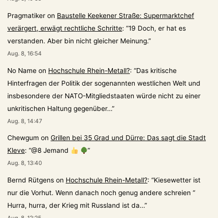
Pragmatiker
on
Baustelle Keekener Straße: Supermarktchef
verärgert, erwägt rechtliche Schritte
: “
19 Doch, er hat es
verstanden. Aber bin nicht gleicher Meinung.
”
Aug. 8, 16:54
No Name
on
Hochschule Rhein-Metall?
: “
Das kritische
Hinterfragen der Politik der sogenannten westlichen Welt und
insbesondere der NATO-Mitgliedstaaten würde nicht zu einer
unkritischen Haltung gegenüber…
”
Aug. 8, 14:47
Chewgum
on
Grillen bei 35 Grad und Dürre: Das sagt die Stadt
Kleve
: “
@8 Jemand
”
Aug. 8, 13:40
Bernd Rütgens
on
Hochschule Rhein-Metall?
: “
Kiesewetter ist
nur die Vorhut. Wenn danach noch genug andere schreien “
Hurra, hurra, der Krieg mit Russland ist da…
”
Aug. 8, 12:25