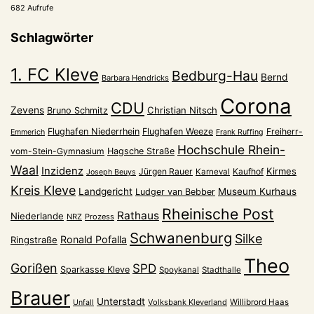
682 Aufrufe
Schlagwörter
1. FC Kleve
Bedburg-Hau
Bernd
Barbara Hendricks
Corona
CDU
Zevens
Christian Nitsch
Bruno Schmitz
Flughafen Niederrhein
Flughafen Weeze
Freiherr-
Emmerich
Frank Ruffing
Hochschule Rhein-
vom-Stein-Gymnasium
Hagsche Straße
Waal
Inzidenz
Kirmes
Jürgen Rauer
Kaufhof
Karneval
Joseph Beuys
Kreis Kleve
Landgericht
Museum Kurhaus
Ludger van Bebber
Rheinische Post
Rathaus
Niederlande
NRZ
Prozess
Schwanenburg
Silke
Ronald Pofalla
Ringstraße
Theo
Gorißen
SPD
Sparkasse Kleve
Spoykanal
Stadthalle
Brauer
Unterstadt
Volksbank Kleverland
Willibrord Haas
Unfall