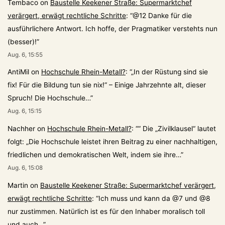
Tembaco
on
Baustelle Keekener Straße: Supermarktchef
verärgert, erwägt rechtliche Schritte
: “
@12 Danke für die
ausführlichere Antwort. Ich hoffe, der Pragmatiker verstehts nun
(besser)!
”
Aug. 6, 15:55
AntiMil
on
Hochschule Rhein-Metall?
: “
„In der Rüstung sind sie
fix! Für die Bildung tun sie nix!“ – Einige Jahrzehnte alt, dieser
Spruch! Die Hochschule…
”
Aug. 6, 15:15
Nachher
on
Hochschule Rhein-Metall?
: “
“ Die „Zivilklausel“ lautet
folgt: „Die Hochschule leistet ihren Beitrag zu einer nachhaltigen,
friedlichen und demokratischen Welt, indem sie ihre…
”
Aug. 6, 15:08
Martin
on
Baustelle Keekener Straße: Supermarktchef verärgert,
erwägt rechtliche Schritte
: “
Ich muss und kann da @7 und @8
nur zustimmen. Natürlich ist es für den Inhaber moralisch toll
und auch…
”