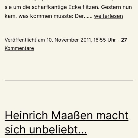
sie um die scharfkantige Ecke flitzen. Gestern nun
Citybus
kam, was kommen musste: Der……
weiterlesen
rammt
Elsa,
Veröffentlicht am
10. November 2011, 16:55 Uhr
-
27
Notevakuierung
Kommentare
an
Brunnenklippe
Heinrich Maaßen macht
sich unbeliebt…