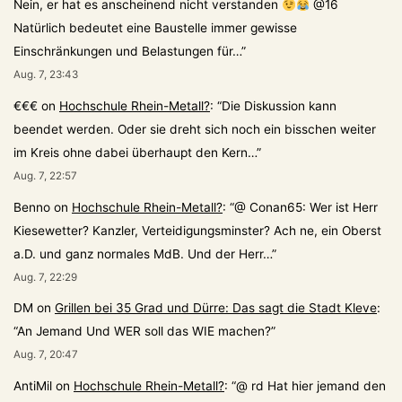
Nein, er hat es anscheinend nicht verstanden
@16
Natürlich bedeutet eine Baustelle immer gewisse
Einschränkungen und Belastungen für…
”
Aug. 7, 23:43
€€€
on
Hochschule Rhein-Metall?
: “
Die Diskussion kann
beendet werden. Oder sie dreht sich noch ein bisschen weiter
im Kreis ohne dabei überhaupt den Kern…
”
Aug. 7, 22:57
Benno
on
Hochschule Rhein-Metall?
: “
@ Conan65: Wer ist Herr
Kiesewetter? Kanzler, Verteidigungsminster? Ach ne, ein Oberst
a.D. und ganz normales MdB. Und der Herr…
”
Aug. 7, 22:29
DM
on
Grillen bei 35 Grad und Dürre: Das sagt die Stadt Kleve
:
“
An Jemand Und WER soll das WIE machen?
”
Aug. 7, 20:47
AntiMil
on
Hochschule Rhein-Metall?
: “
@ rd Hat hier jemand den