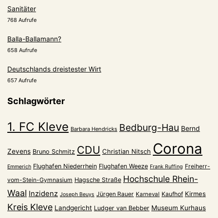
Sanitäter
768 Aufrufe
Balla-Ballamann?
658 Aufrufe
Deutschlands dreistester Wirt
657 Aufrufe
Schlagwörter
1. FC Kleve
Bedburg-Hau
Bernd
Barbara Hendricks
Corona
CDU
Zevens
Christian Nitsch
Bruno Schmitz
Flughafen Niederrhein
Flughafen Weeze
Freiherr-
Emmerich
Frank Ruffing
Hochschule Rhein-
vom-Stein-Gymnasium
Hagsche Straße
Waal
Inzidenz
Kirmes
Jürgen Rauer
Kaufhof
Karneval
Joseph Beuys
Kreis Kleve
Landgericht
Museum Kurhaus
Ludger van Bebber