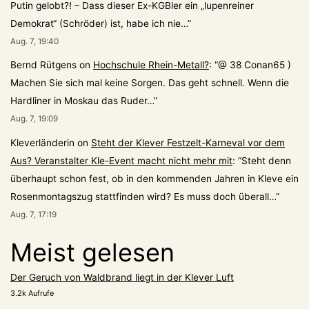
Putin gelobt?! – Dass dieser Ex-KGBler ein „lupenreiner
Demokrat“ (Schröder) ist, habe ich nie…
”
Aug. 7, 19:40
Bernd Rütgens
on
Hochschule Rhein-Metall?
: “
@ 38 Conan65 )
Machen Sie sich mal keine Sorgen. Das geht schnell. Wenn die
Hardliner in Moskau das Ruder…
”
Aug. 7, 19:09
Kleverländerin
on
Steht der Klever Festzelt-Karneval vor dem
Aus? Veranstalter Kle-Event macht nicht mehr mit
: “
Steht denn
überhaupt schon fest, ob in den kommenden Jahren in Kleve ein
Rosenmontagszug stattfinden wird? Es muss doch überall…
”
Aug. 7, 17:19
Meist gelesen
Der Geruch von Waldbrand liegt in der Klever Luft
3.2k Aufrufe