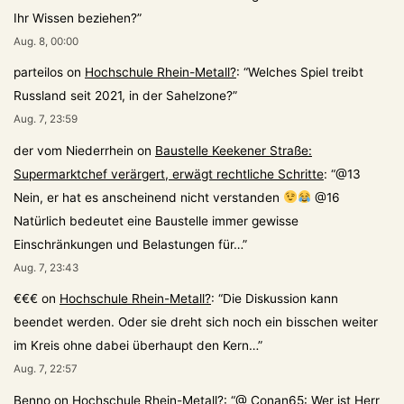
Ihr Wissen beziehen?
”
Aug. 8, 00:00
parteilos
on
Hochschule Rhein-Metall?
: “
Welches Spiel treibt
Russland seit 2021, in der Sahelzone?
”
Aug. 7, 23:59
der vom Niederrhein
on
Baustelle Keekener Straße:
Supermarktchef verärgert, erwägt rechtliche Schritte
: “
@13
Nein, er hat es anscheinend nicht verstanden
@16
Natürlich bedeutet eine Baustelle immer gewisse
Einschränkungen und Belastungen für…
”
Aug. 7, 23:43
€€€
on
Hochschule Rhein-Metall?
: “
Die Diskussion kann
beendet werden. Oder sie dreht sich noch ein bisschen weiter
im Kreis ohne dabei überhaupt den Kern…
”
Aug. 7, 22:57
Benno
on
Hochschule Rhein-Metall?
: “
@ Conan65: Wer ist Herr