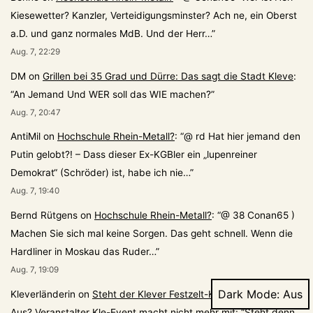
Kiesewetter? Kanzler, Verteidigungsminster? Ach ne, ein Oberst
a.D. und ganz normales MdB. Und der Herr…
”
Aug. 7, 22:29
DM
on
Grillen bei 35 Grad und Dürre: Das sagt die Stadt Kleve
:
“
An Jemand Und WER soll das WIE machen?
”
Aug. 7, 20:47
AntiMil
on
Hochschule Rhein-Metall?
: “
@ rd Hat hier jemand den
Putin gelobt?! – Dass dieser Ex-KGBler ein „lupenreiner
Demokrat“ (Schröder) ist, habe ich nie…
”
Aug. 7, 19:40
Bernd Rütgens
on
Hochschule Rhein-Metall?
: “
@ 38 Conan65 )
Machen Sie sich mal keine Sorgen. Das geht schnell. Wenn die
Hardliner in Moskau das Ruder…
”
Aug. 7, 19:09
Dark Mode:
Kleverländerin
on
Steht der Klever Festzelt-Karneval vor dem
Aus? Veranstalter Kle-Event macht nicht mehr mit
: “
Steht denn