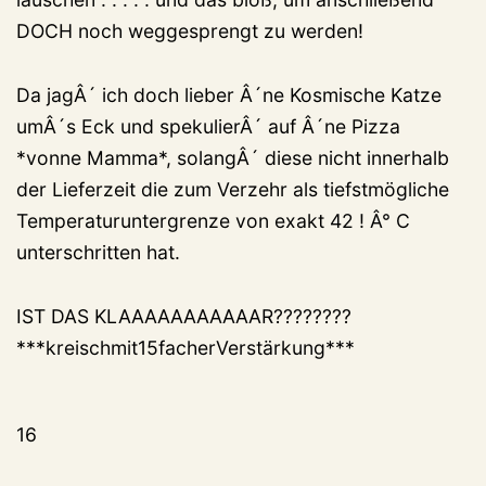
DOCH noch weggesprengt zu werden!
Da jagÂ´ ich doch lieber Â´ne Kosmische Katze
umÂ´s Eck und spekulierÂ´ auf Â´ne Pizza
*vonne Mamma*, solangÂ´ diese nicht innerhalb
der Lieferzeit die zum Verzehr als tiefstmögliche
Temperaturuntergrenze von exakt 42 ! Â° C
unterschritten hat.
IST DAS KLAAAAAAAAAAAR????????
***kreischmit15facherVerstärkung***
16