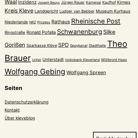
Waal
Inzidenz
Kirmes
Jürgen Rauer
Kaufhof
Karneval
Joseph Beuys
Kreis Kleve
Landgericht
Museum Kurhaus
Ludger van Bebber
Rheinische Post
Rathaus
Niederlande
NRZ
Prozess
Schwanenburg
Silke
Ronald Pofalla
Ringstraße
Theo
Gorißen
SPD
Sparkasse Kleve
Spoykanal
Stadthalle
Brauer
Unterstadt
Volksbank Kleverland
Willibrord Haas
Unfall
Wolfgang Gebing
Wolfgang Spreen
Seiten
Datenschutzerklärung
Kontakt
Über kleveblog