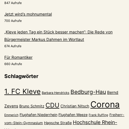
847 Aufrufe
Jetzt wird’s mohnumental
700 Aufrufe
„Kleve jeden Tag ein Stück besser machen“: Die Rede von
Bürgermeister Markus Dahmen im Wortlaut
674 Aufrufe
Für Romantiker
660 Aufrufe
Schlagwörter
1. FC Kleve
Bedburg-Hau
Bernd
Barbara Hendricks
Corona
CDU
Zevens
Christian Nitsch
Bruno Schmitz
Flughafen Niederrhein
Flughafen Weeze
Freiherr-
Emmerich
Frank Ruffing
Hochschule Rhein-
vom-Stein-Gymnasium
Hagsche Straße