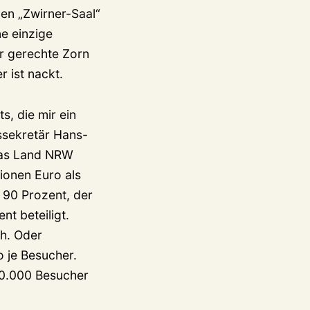
en „Zwirner-Saal“
ne einzige
er gerechte Zorn
r ist nackt.
s, die mir ein
ssekretär Hans-
 das Land NRW
lionen Euro als
t 90 Prozent, der
t beteiligt.
ch. Oder
 je Besucher.
00.000 Besucher