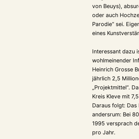
von Beuys), absur
oder auch Hochzeit
Parodie“ sei. Eige
eines Kunstverstän
Interessant dazu i
wohlmeinender Inf
Heinrich Grosse B
jährlich 2,5 Milli
„Projektmittel“. D
Kreis Kleve mit 7
Daraus folgt: Das
andersrum: Bei 80
1995 versprach de
pro Jahr.