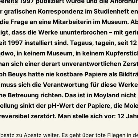
bereits 1997 publiziert wurde und die Anordn
r grafischen Korrespondenz im Studienheft e
die Frage an eine Mitarbeiterin im Museum. A
gt, dass die Werke ununterbrochen – mit ger
t 1997 installiert sind. Tagaus, tagein, seit 12
ndwo, in keinem Museum, in keinem Kupferstic
man sich einer derart unverantwortlichen Zer
h Beuys hatte nie kostbare Papiere als Bildt
muss sich die Verantwortung für diese Werke 
e Betreuung richten. Das ist in Moyland nicht 
llung sinkt der pH-Wert der Papiere, die Mol
eversibel zerstört. Man stelle sich vor: 12 Jah
satz zu Absatz weiter. Es geht über tote Fliegen in de