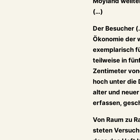
Moyland weilten
(…)
Der Besucher (
Ökonomie der w
exemplarisch f
teilweise in fü
Zentimeter von
hoch unter die
alter und neue
erfassen, gesc
Von Raum zu R
steten Versuchs