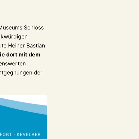
s Museums Schloss
enkwürdigen
te Heiner Bastian
wie dort mit dem
senswerten
 Entgegnungen der