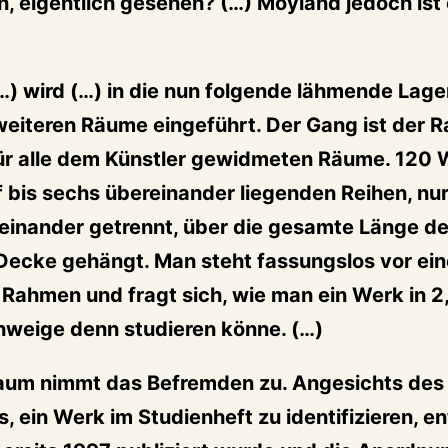
, eigentlich gesehen? (…) Moyland jedoch ist 
…) wird (…) in die nun folgende lähmende Lag
eiteren Räume eingeführt. Der Gang ist der Ra
ür alle dem Künstler gewidmeten Räume. 120 
nf bis sechs übereinander liegenden Reihen, nu
einander getrennt, über die gesamte Länge d
 Decke gehängt. Man steht fassungslos vor ein
r Rahmen und fragt sich, wie man ein Werk in 
hweige denn studieren könne. (…)
aum nimmt das Befremden zu. Angesichts de
, ein Werk im Studienheft zu identifizieren, e