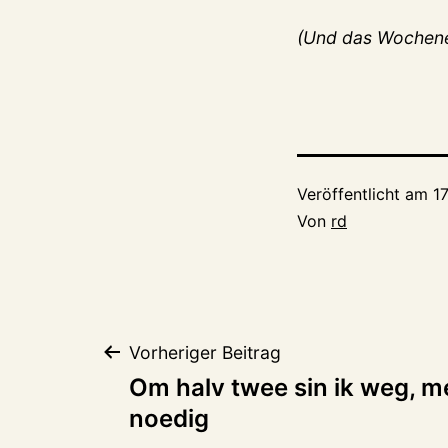
(Und das Wochene
Veröffentlicht am
1
Von
rd
Beitragsnaviga
Vorheriger Beitrag
Om halv twee sin ik weg, m
noedig