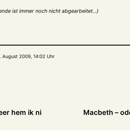
nde ist immer noch nicht abgearbeitet…)
7. August 2009, 14:02 Uhr
tion
eer hem ik ni
Macbeth – ode