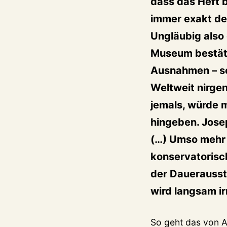
dass das Heft 
immer exakt de
Ungläubig also 
Museum bestäti
Ausnahmen – sei
Weltweit nirge
jemals, würde 
hingeben. Josep
(…) Umso mehr 
konservatorisch
der Dauerausste
wird langsam irr
So geht das von Ab