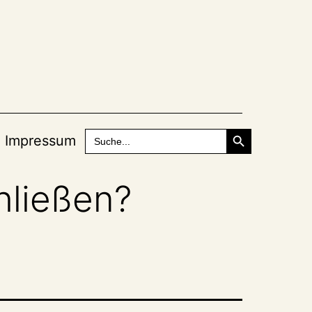
Search Button
Search
Impressum
for:
hließen?