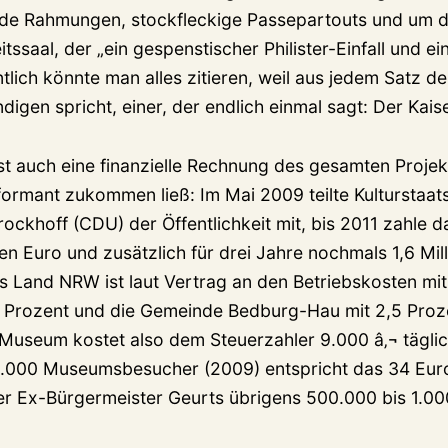
de Rahmungen, stockfleckige Passepartouts und um d
ssaal, der „ein gespenstischer Philister-Einfall und ei
ntlich könnte man alles zitieren, weil aus jedem Satz d
digen spricht, einer, der endlich einmal sagt: Der Kaise
st auch eine finanzielle Rechnung des gesamten Projekt
ormant zukommen ließ: Im Mai 2009 teilte Kulturstaat
rockhoff (CDU) der Öffentlichkeit mit, bis 2011 zahle
onen Euro und zusätzlich für drei Jahre nochmals 1,6 Mil
as Land NRW ist laut Vertrag an den Betriebskosten mi
,5 Prozent und die Gemeinde Bedburg-Hau mit 2,5 Prozen
 Museum kostet also dem Steuerzahler 9.000 â‚¬ tägli
.000 Museumsbesucher (2009) entspricht das 34 Euro
r Ex-Bürgermeister Geurts übrigens 500.000 bis 1.0