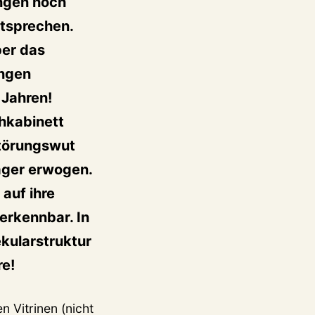
ungen noch
ntsprechen.
ber das
ingen
 Jahren!
hkabinett
störungswut
räger erwogen.
auf ihre
erkennbar. In
ekularstruktur
re!
n Vitrinen (nicht