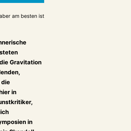
aber am besten ist
chnerische
 steten
die Gravitation
lenden,
 die
ier in
nstkritiker,
lich
ymposien in