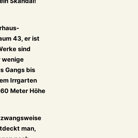
ein Skandal!
erhaus-
um 43, er ist
Werke sind
r wenige
es Gangs bis
em Irrgarten
2,60 Meter Höhe
s zwangsweise
ntdeckt man,