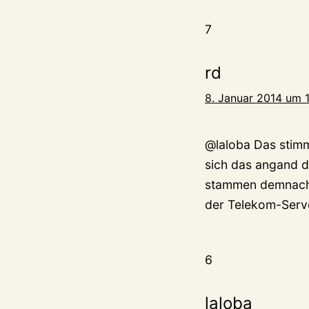
7
rd
8. Januar 2014 um 
@laloba Das stimm
sich das angand d
stammen demnach d
der Telekom-Serve
6
laloba