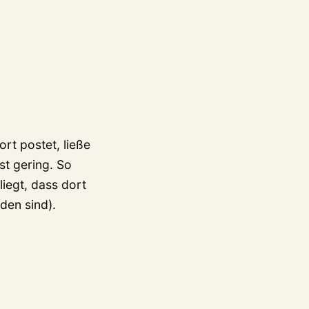
rt postet, ließe
st gering. So
iegt, dass dort
den sind).