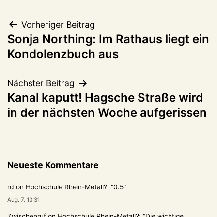
Beitragsnavigation
Vorheriger Beitrag
Sonja Northing: Im Rathaus liegt ein
Kondolenzbuch aus
Nächster Beitrag
Kanal kaputt! Hagsche Straße wird
in der nächsten Woche aufgerissen
Neueste Kommentare
rd
on
Hochschule Rhein-Metall?
: “
0:5
”
Aug. 7, 13:31
Zwischenruf
on
Hochschule Rhein-Metall?
: “
Die wichtige