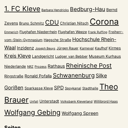
1. FC Kleve
Bedburg-Hau
Bernd
Barbara Hendricks
Corona
CDU
Zevens
Christian Nitsch
Bruno Schmitz
Flughafen Niederrhein
Flughafen Weeze
Freiherr-
Emmerich
Frank Ruffing
Hochschule Rhein-
vom-Stein-Gymnasium
Hagsche Straße
Waal
Inzidenz
Kirmes
Jürgen Rauer
Kaufhof
Karneval
Joseph Beuys
Kreis Kleve
Landgericht
Museum Kurhaus
Ludger van Bebber
Rheinische Post
Rathaus
Niederlande
NRZ
Prozess
Schwanenburg
Silke
Ronald Pofalla
Ringstraße
Theo
Gorißen
SPD
Sparkasse Kleve
Spoykanal
Stadthalle
Brauer
Unterstadt
Volksbank Kleverland
Willibrord Haas
Unfall
Wolfgang Gebing
Wolfgang Spreen
Seiten