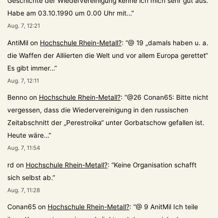
Geschichte der Wiedervereinigung kenne ich mich sehr gut aus.
Habe am 03.10.1990 um 0.00 Uhr mit…
”
Aug. 7, 12:21
AntiMil
on
Hochschule Rhein-Metall?
: “
@ 19 „damals haben u. a.
die Waffen der Alliierten die Welt und vor allem Europa gerettet“
Es gibt immer…
”
Aug. 7, 12:11
Benno
on
Hochschule Rhein-Metall?
: “
@26 Conan65: Bitte nicht
vergessen, dass die Wiedervereinigung in den russischen
Zeitabschnitt der „Perestroika“ unter Gorbatschow gefallen ist.
Heute wäre…
”
Aug. 7, 11:54
rd
on
Hochschule Rhein-Metall?
: “
Keine Organisation schafft
sich selbst ab.
”
Aug. 7, 11:28
Conan65
on
Hochschule Rhein-Metall?
: “
@ 9 AnitMil Ich teile