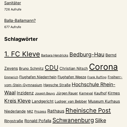
Sanitäter
726 Aufrufe
Balla-Ballamann?
677 Aufrufe
Schlagwörter
1. FC Kleve
Bedburg-Hau
Bernd
Barbara Hendricks
Corona
CDU
Zevens
Christian Nitsch
Bruno Schmitz
Flughafen Niederrhein
Flughafen Weeze
Freiherr-
Emmerich
Frank Ruffing
Hochschule Rhein-
vom-Stein-Gymnasium
Hagsche Straße
Waal
Inzidenz
Kirmes
Jürgen Rauer
Kaufhof
Karneval
Joseph Beuys
Kreis Kleve
Landgericht
Museum Kurhaus
Ludger van Bebber
Rheinische Post
Rathaus
Niederlande
NRZ
Prozess
Schwanenburg
Silke
Ronald Pofalla
Ringstraße