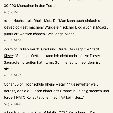
30.000 Menschen in den Tod…
”
Aug. 7, 15:03
rd
on
Hochschule Rhein-Metall?
: “
Man kann auch einfach den
kleveblog-Test machen? Würde ein solcher Blog auch in Moskau
publiziert werden können? Wie lange bliebe…
”
Aug. 7, 14:58
Zorro
on
Grillen bei 35 Grad und Dürre: Das sagt die Stadt
Kleve
: “
Suuuper Wetter – kann ich nicht mehr hören: Dieser
Saunaofen draußen hat nix mit Sommer zu tun, sondern ist
die…
”
Aug. 7, 14:42
Conan65
on
Hochschule Rhein-Metall?
: “
Kiesewetter weiß
bereits, das die Russen hinter der Drohne in Leipzig stecken und
fordert NATO Konsultationen nach Artikel 4 der…
”
Aug. 7, 14:37
pd
on
Hochschule Rhein-Metall?
: “
@34 Zwischenruf Die