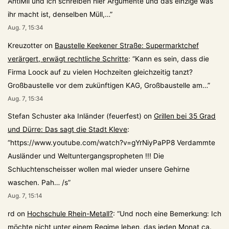
AntiMil und ich schreiben hier Argumente und das einzige was
ihr macht ist, denselben Müll,…
”
Aug. 7, 15:34
Kreuzotter
on
Baustelle Keekener Straße: Supermarktchef
verärgert, erwägt rechtliche Schritte
: “
Kann es sein, dass die
Firma Loock auf zu vielen Hochzeiten gleichzeitig tanzt?
Großbaustelle vor dem zukünftigen KAG, Großbaustelle am…
”
Aug. 7, 15:34
Stefan Schuster aka Inländer (feuerfest)
on
Grillen bei 35 Grad
und Dürre: Das sagt die Stadt Kleve
:
“
https://www.youtube.com/watch?v=gYrNiyPaPP8 Verdammte
Ausländer und Weltuntergangspropheten !!! Die
Schluchtenscheisser wollen mal wieder unsere Gehirne
waschen. Pah… /s
”
Aug. 7, 15:14
rd
on
Hochschule Rhein-Metall?
: “
Und noch eine Bemerkung: Ich
möchte nicht unter einem Regime leben, das jeden Monat ca.