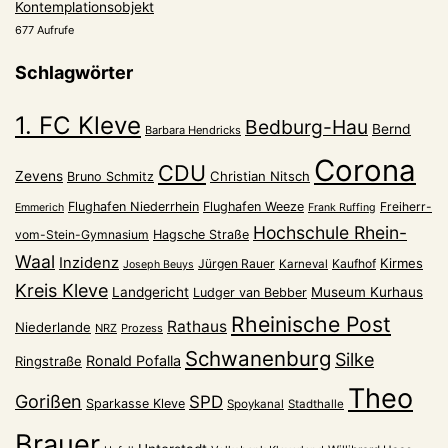
Kontemplationsobjekt
677 Aufrufe
Schlagwörter
1. FC Kleve
Bedburg-Hau
Bernd
Barbara Hendricks
Corona
CDU
Zevens
Christian Nitsch
Bruno Schmitz
Flughafen Niederrhein
Flughafen Weeze
Freiherr-
Emmerich
Frank Ruffing
Hochschule Rhein-
vom-Stein-Gymnasium
Hagsche Straße
Waal
Inzidenz
Kirmes
Jürgen Rauer
Kaufhof
Karneval
Joseph Beuys
Kreis Kleve
Landgericht
Museum Kurhaus
Ludger van Bebber
Rheinische Post
Rathaus
Niederlande
NRZ
Prozess
Schwanenburg
Silke
Ronald Pofalla
Ringstraße
Theo
Gorißen
SPD
Sparkasse Kleve
Spoykanal
Stadthalle
Brauer