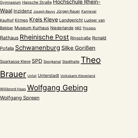
Hochschule Rhein-
Gymnasium
Hagsche Straße
Waal
Inzidenz
Jürgen Rauer
Karneval
Joseph Beuys
Kreis Kleve
Kirmes
Landgericht
Kaufhof
Ludger van
Museum Kurhaus
Niederlande
Bebber
NRZ
Prozess
Rheinische Post
Rathaus
Ronald
Ringstraße
Schwanenburg
Silke Gorißen
Pofalla
Theo
SPD
Sparkasse Kleve
Spoykanal
Stadthalle
Brauer
Unterstadt
Volksbank Kleverland
Unfall
Wolfgang Gebing
Willibrord Haas
Wolfgang Spreen