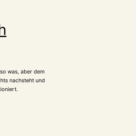
h
r so was, aber dem
chts nachsteht und
ioniert.