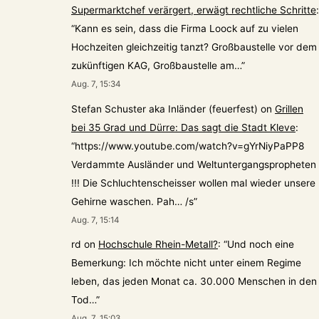
Supermarktchef verärgert, erwägt rechtliche Schritte
:
“
Kann es sein, dass die Firma Loock auf zu vielen
Hochzeiten gleichzeitig tanzt? Großbaustelle vor dem
zukünftigen KAG, Großbaustelle am…
”
Aug. 7, 15:34
Stefan Schuster aka Inländer (feuerfest)
on
Grillen
bei 35 Grad und Dürre: Das sagt die Stadt Kleve
:
“
https://www.youtube.com/watch?v=gYrNiyPaPP8
Verdammte Ausländer und Weltuntergangspropheten
!!! Die Schluchtenscheisser wollen mal wieder unsere
Gehirne waschen. Pah… /s
”
Aug. 7, 15:14
rd
on
Hochschule Rhein-Metall?
: “
Und noch eine
Bemerkung: Ich möchte nicht unter einem Regime
leben, das jeden Monat ca. 30.000 Menschen in den
Tod…
”
Aug. 7, 15:03