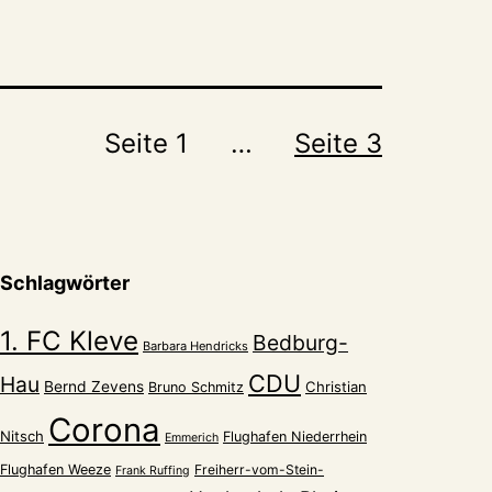
Seite 1
…
Seite 3
Schlagwörter
1. FC Kleve
Bedburg-
Barbara Hendricks
CDU
Hau
Bernd Zevens
Christian
Bruno Schmitz
Corona
Nitsch
Flughafen Niederrhein
Emmerich
Flughafen Weeze
Freiherr-vom-Stein-
Frank Ruffing