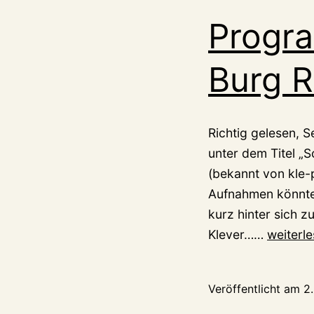
Progra
Burg 
Richtig gelesen, 
unter dem Titel „S
(bekannt von kle-
Aufnahmen könnten
kurz hinter sich 
Program
Klever……
weiterl
Fotos
auf
Veröffentlicht am
2
Burg