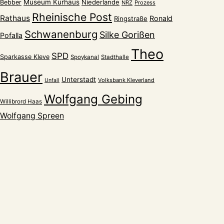
Museum Kurhaus
Niederlande
Bebber
NRZ
Prozess
Rheinische Post
Rathaus
Ronald
Ringstraße
Schwanenburg
Silke Gorißen
Pofalla
Theo
SPD
Sparkasse Kleve
Spoykanal
Stadthalle
Brauer
Unterstadt
Volksbank Kleverland
Unfall
Wolfgang Gebing
Willibrord Haas
Wolfgang Spreen