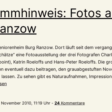
mmhinweis: Fotos a
Ranzow
Seniorenheim Burg Ranzow. Dort läuft seit dem verga
chätze“ eine Fotoausstellung der drei Fotografen Charl
point), Katrin Roeloffs und Hans-Peter Roeloffs. Die g
 eventuell dazu beitragen, den grauabgestuften Nov
zu lassen. Zu sehen gibt es Naturaufnahmen, Impressio
mhinweis:
esen
. November 2010, 11:19 Uhr
-
24
Kommentare