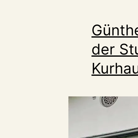
Günthe
der St
Kurhau