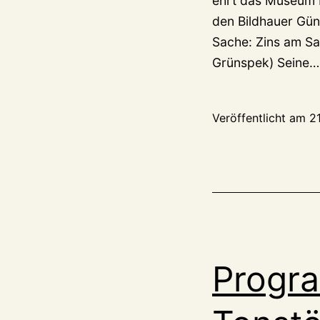
ehrt das Museum K
den Bildhauer Günt
Sache: Zins am Sa
Grünspek) Seine
Veröffentlicht am
2
Progr