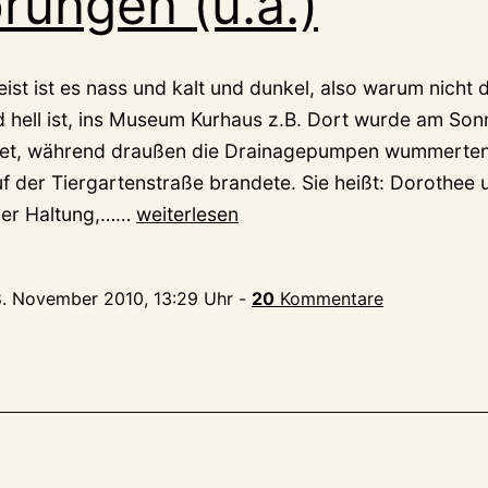
rungen (u.a.)
st ist es nass und kalt und dunkel, also warum nicht 
 hell ist, ins Museum Kurhaus z.B. Dort wurde am Son
fnet, während draußen die Drainagepumpen wummerten
f der Tiergartenstraße brandete. Sie heißt: Dorothee
Programmhinweis:
iner Haltung,……
weiterlesen
6
Tonstörungen
8. November 2010, 13:29 Uhr
-
20
Kommentare
(u.a.)