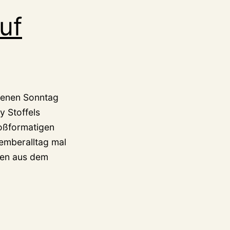
uf
ngenen Sonntag
y Stoffels
roßformatigen
emberalltag mal
nen aus dem