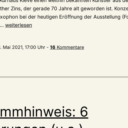
urhaus Kleve einen weithin bekannten Künstler aus de
her Zins, der gerade 70 Jahre alt geworden ist. Konze
xophon bei der heutigen Eröffnung der Ausstellung (F
Günther
……
weiterlesen
Zins
zum
1. Mai 2021, 17:00 Uhr
-
16
Kommentare
70.:
Die
Kunst
der
Stunde
(ab
heute
ammhinweis: 6
im
Kurhaus)