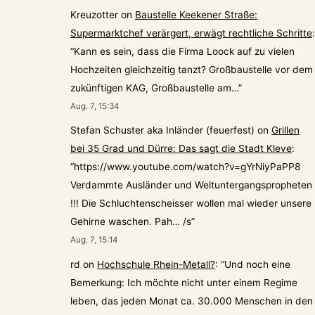
Kreuzotter
on
Baustelle Keekener Straße:
Supermarktchef verärgert, erwägt rechtliche Schritte
:
“
Kann es sein, dass die Firma Loock auf zu vielen
Hochzeiten gleichzeitig tanzt? Großbaustelle vor dem
zukünftigen KAG, Großbaustelle am…
”
Aug. 7, 15:34
Stefan Schuster aka Inländer (feuerfest)
on
Grillen
bei 35 Grad und Dürre: Das sagt die Stadt Kleve
:
“
https://www.youtube.com/watch?v=gYrNiyPaPP8
Verdammte Ausländer und Weltuntergangspropheten
!!! Die Schluchtenscheisser wollen mal wieder unsere
Gehirne waschen. Pah… /s
”
Aug. 7, 15:14
rd
on
Hochschule Rhein-Metall?
: “
Und noch eine
Bemerkung: Ich möchte nicht unter einem Regime
leben, das jeden Monat ca. 30.000 Menschen in den