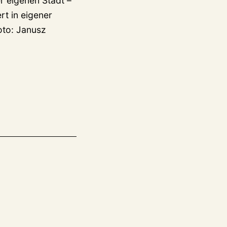
r eigenen Stadt –
rt in eigener
oto: Janusz