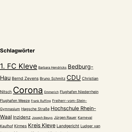
Schlagwörter
1. FC Kleve
Bedburg-
Barbara Hendricks
CDU
Hau
Bernd Zevens
Christian
Bruno Schmitz
Corona
Nitsch
Flughafen Niederrhein
Emmerich
Flughafen Weeze
Freiherr-vom-Stein-
Frank Ruffing
Hochschule Rhein-
Gymnasium
Hagsche Straße
Waal
Inzidenz
Jürgen Rauer
Karneval
Joseph Beuys
Kreis Kleve
Kirmes
Landgericht
Kaufhof
Ludger van