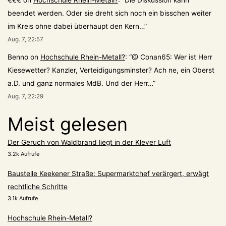
€€€
on
Hochschule Rhein-Metall?
: “
Die Diskussion kann
beendet werden. Oder sie dreht sich noch ein bisschen weiter
im Kreis ohne dabei überhaupt den Kern…
”
Aug. 7, 22:57
Benno
on
Hochschule Rhein-Metall?
: “
@ Conan65: Wer ist Herr
Kiesewetter? Kanzler, Verteidigungsminster? Ach ne, ein Oberst
a.D. und ganz normales MdB. Und der Herr…
”
Aug. 7, 22:29
Meist gelesen
Der Geruch von Waldbrand liegt in der Klever Luft
3.2k Aufrufe
Baustelle Keekener Straße: Supermarktchef verärgert, erwägt
rechtliche Schritte
3.1k Aufrufe
Hochschule Rhein-Metall?