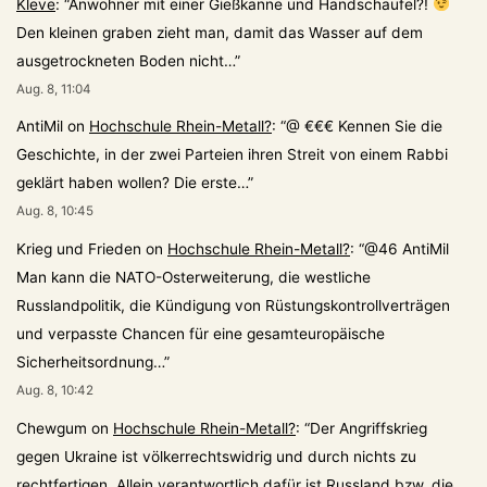
Kleve
: “
Anwohner mit einer Gießkanne und Handschaufel?!
Den kleinen graben zieht man, damit das Wasser auf dem
ausgetrockneten Boden nicht…
”
Aug. 8, 11:04
AntiMil
on
Hochschule Rhein-Metall?
: “
@ €€€ Kennen Sie die
Geschichte, in der zwei Parteien ihren Streit von einem Rabbi
geklärt haben wollen? Die erste…
”
Aug. 8, 10:45
Krieg und Frieden
on
Hochschule Rhein-Metall?
: “
@46 AntiMil
Man kann die NATO-Osterweiterung, die westliche
Russlandpolitik, die Kündigung von Rüstungskontrollverträgen
und verpasste Chancen für eine gesamteuropäische
Sicherheitsordnung…
”
Aug. 8, 10:42
Chewgum
on
Hochschule Rhein-Metall?
: “
Der Angriffskrieg
gegen Ukraine ist völkerrechtswidrig und durch nichts zu
rechtfertigen. Allein verantwortlich dafür ist Russland bzw. die