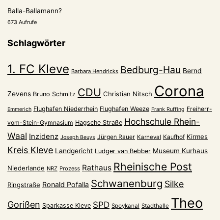
Balla-Ballamann?
673 Aufrufe
Schlagwörter
1. FC Kleve
Bedburg-Hau
Bernd
Barbara Hendricks
Corona
CDU
Zevens
Christian Nitsch
Bruno Schmitz
Flughafen Niederrhein
Flughafen Weeze
Freiherr-
Emmerich
Frank Ruffing
Hochschule Rhein-
vom-Stein-Gymnasium
Hagsche Straße
Waal
Inzidenz
Kirmes
Jürgen Rauer
Kaufhof
Karneval
Joseph Beuys
Kreis Kleve
Landgericht
Museum Kurhaus
Ludger van Bebber
Rheinische Post
Rathaus
Niederlande
NRZ
Prozess
Schwanenburg
Silke
Ronald Pofalla
Ringstraße
Theo
Gorißen
SPD
Sparkasse Kleve
Spoykanal
Stadthalle