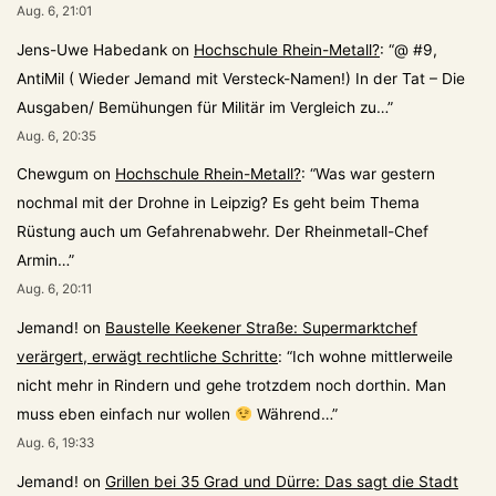
Aug. 6, 21:01
Jens-Uwe Habedank
on
Hochschule Rhein-Metall?
: “
@ #9,
AntiMil ( Wieder Jemand mit Versteck-Namen!) In der Tat – Die
Ausgaben/ Bemühungen für Militär im Vergleich zu…
”
Aug. 6, 20:35
Chewgum
on
Hochschule Rhein-Metall?
: “
Was war gestern
nochmal mit der Drohne in Leipzig? Es geht beim Thema
Rüstung auch um Gefahrenabwehr. Der Rheinmetall-Chef
Armin…
”
Aug. 6, 20:11
Jemand!
on
Baustelle Keekener Straße: Supermarktchef
verärgert, erwägt rechtliche Schritte
: “
Ich wohne mittlerweile
nicht mehr in Rindern und gehe trotzdem noch dorthin. Man
muss eben einfach nur wollen
Während…
”
Aug. 6, 19:33
Jemand!
on
Grillen bei 35 Grad und Dürre: Das sagt die Stadt