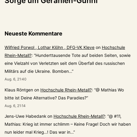
Sorge um Geranien-Günni
Neueste Kommentare
Wilfried Porwol , Lothar Klöhn , DFG-VK Kleve
on
Hochschule
Rhein-Metall?
: “
Hunderttausende Tote auf beiden Seiten, sowie
eine Vielzahl von Verletzten seit dem Überfall des russischen
Militärs auf die Ukraine. Bomben…
”
Aug. 6, 21:40
Klaus Röntgen
on
Hochschule Rhein-Metall?
: “
@ Mathias Wo
bitte ist Deine Alternative? Das Paradies?
”
Aug. 6, 21:14
Jens-Uwe Habedank
on
Hochschule Rhein-Metall?
: “
@ #11,
Mathias: Krieg ist immer schlimm – Keine Frage! Doch wir haben
nun leider mal Krieg…! Das war in…
”