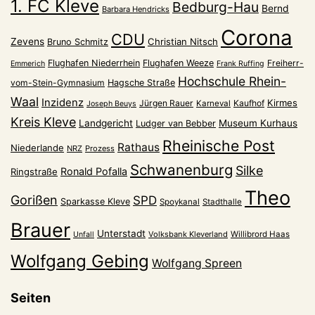
1. FC Kleve
Bedburg-Hau
Bernd
Barbara Hendricks
Corona
CDU
Zevens
Christian Nitsch
Bruno Schmitz
Flughafen Niederrhein
Flughafen Weeze
Freiherr-
Emmerich
Frank Ruffing
Hochschule Rhein-
vom-Stein-Gymnasium
Hagsche Straße
Waal
Inzidenz
Kirmes
Jürgen Rauer
Kaufhof
Karneval
Joseph Beuys
Kreis Kleve
Landgericht
Museum Kurhaus
Ludger van Bebber
Rheinische Post
Rathaus
Niederlande
NRZ
Prozess
Schwanenburg
Silke
Ronald Pofalla
Ringstraße
Theo
Gorißen
SPD
Sparkasse Kleve
Spoykanal
Stadthalle
Brauer
Unterstadt
Volksbank Kleverland
Willibrord Haas
Unfall
Wolfgang Gebing
Wolfgang Spreen
Seiten