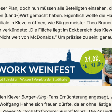
ser Plan, doch nun müssen alle Beteiligten einsehen, d
 (Land-)Wirt gemacht haben. Eigentlich wollte die H
iliale in Kleve eröffnen, wie Bürgermeister Theo Braue
 verkündete: „Die Fläche liegt im Eckbereich des Klev
 Nicht weit von McDonalds.“ Um präzise zu sein: gena
 den Klever
Burger-King-
Fans Ernüchterung angesagt,
olfgang Hahne sich freuen dürfte, da er ohne lästig
n. Kleves Wirtschaftsförderer Rudolf Röhrl: „Die Ansie