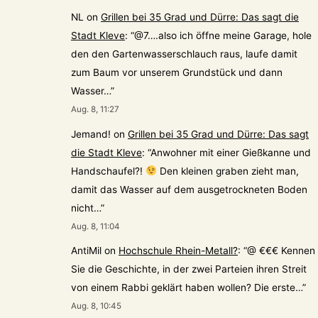
NL
on
Grillen bei 35 Grad und Dürre: Das sagt die
Stadt Kleve
: “
@7….also ich öffne meine Garage, hole
den den Gartenwasserschlauch raus, laufe damit
zum Baum vor unserem Grundstück und dann
Wasser…
”
Aug. 8, 11:27
Jemand!
on
Grillen bei 35 Grad und Dürre: Das sagt
die Stadt Kleve
: “
Anwohner mit einer Gießkanne und
Handschaufel?!
Den kleinen graben zieht man,
damit das Wasser auf dem ausgetrockneten Boden
nicht…
”
Aug. 8, 11:04
AntiMil
on
Hochschule Rhein-Metall?
: “
@ €€€ Kennen
Sie die Geschichte, in der zwei Parteien ihren Streit
von einem Rabbi geklärt haben wollen? Die erste…
”
Aug. 8, 10:45