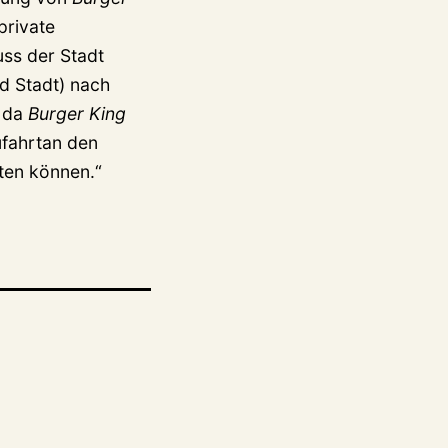
private
ss der Stadt
d Stadt) nach
, da
Burger King
ufahrtan den
eten können.“