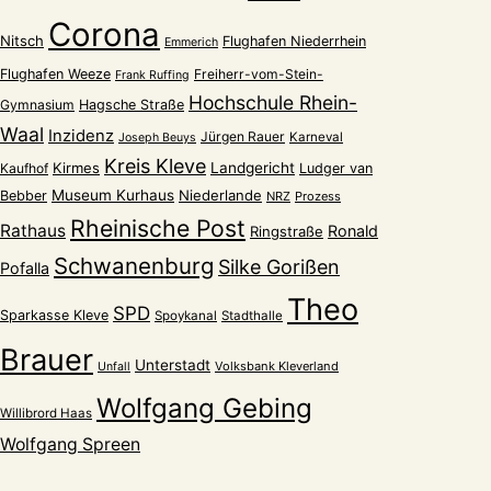
Corona
Nitsch
Flughafen Niederrhein
Emmerich
Flughafen Weeze
Freiherr-vom-Stein-
Frank Ruffing
Hochschule Rhein-
Gymnasium
Hagsche Straße
Waal
Inzidenz
Jürgen Rauer
Karneval
Joseph Beuys
Kreis Kleve
Kirmes
Landgericht
Kaufhof
Ludger van
Museum Kurhaus
Niederlande
Bebber
NRZ
Prozess
Rheinische Post
Rathaus
Ronald
Ringstraße
Schwanenburg
Silke Gorißen
Pofalla
Theo
SPD
Sparkasse Kleve
Spoykanal
Stadthalle
Brauer
Unterstadt
Volksbank Kleverland
Unfall
Wolfgang Gebing
Willibrord Haas
Wolfgang Spreen