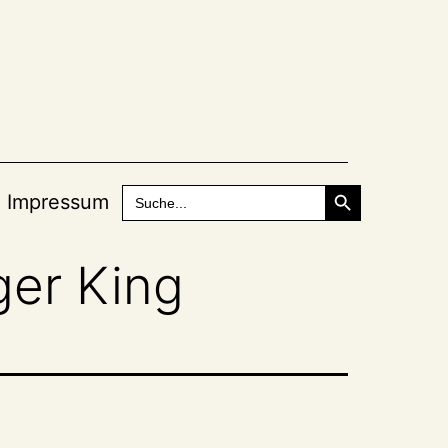
Search Button
Search
Impressum
for:
ger King