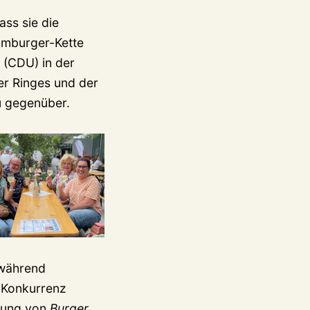
ass sie die
amburger-Kette
r (CDU) in der
er Ringes und der
u gegenüber.
 während
e Konkurrenz
dlung von
Burger