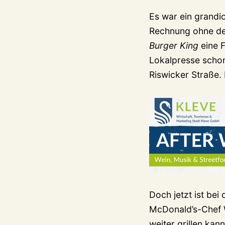
Es war ein grandio
Rechnung ohne den
Burger King
eine F
Lokalpresse schon
Riswicker Straße.
Doch jetzt ist bei
McDonald’s-Chef W
weiter grillen kan