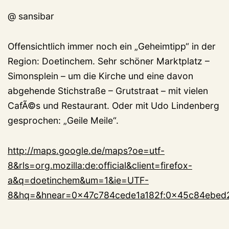
@ sansibar
Offensichtlich immer noch ein „Geheimtipp“ in der
Region: Doetinchem. Sehr schöner Marktplatz –
Simonsplein – um die Kirche und eine davon
abgehende Stichstraße – Grutstraat – mit vielen
CafÃ©s und Restaurant. Oder mit Udo Lindenberg
gesprochen: „Geile Meile“.
http://maps.google.de/maps?oe=utf-
8&rls=org.mozilla:de:official&client=firefox-
a&q=doetinchem&um=1&ie=UTF-
8&hq=&hnear=0x47c784cede1a182f:0x45c84ebed