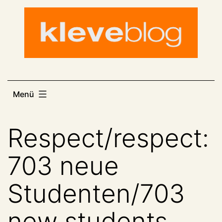
Zum
Inhalt
springen
Menü
Respect/respect:
703 neue
Studenten/703
new students