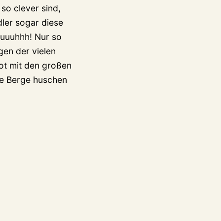
so clever sind,
dler sogar diese
uuuhhh! Nur so
gen der vielen
kot mit den großen
ie Berge huschen