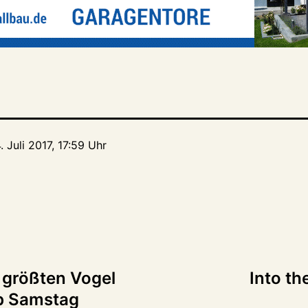
. Juli 2017, 17:59 Uhr
tion
 größten Vogel
Into th
ab Samstag