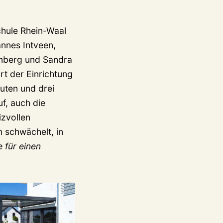
chule Rhein-Waal
annes Intveen,
enberg und Sandra
rt der Einrichtung
uten und drei
f, auch die
izvollen
n schwächelt, in
 für einen