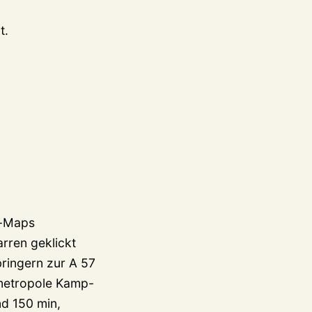
t.
e-Maps
rren geklickt
ringern zur A 57
inmetropole Kamp-
nd 150 min,