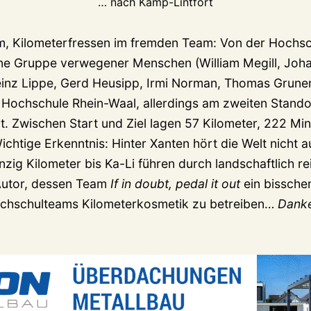
… nach Kamp-Lintfort
m, Kilometerfressen im fremden Team: Von der Hochs
eine Gruppe verwegener Menschen (William Megill, Joh
einz Lippe, Gerd Heusipp, Irmi Norman, Thomas Grun
 Hochschule Rhein-Waal, allerdings am zweiten Stando
t. Zwischen Start und Ziel lagen 57 Kilometer, 222 Min
htige Erkenntnis: Hinter Xanten hört die Welt nicht au
nzig Kilometer bis Ka-Li führen durch landschaftlich re
Autor, dessen Team
If in doubt, pedal it out
ein bissche
ochschulteams Kilometerkosmetik zu betreiben…
Danke