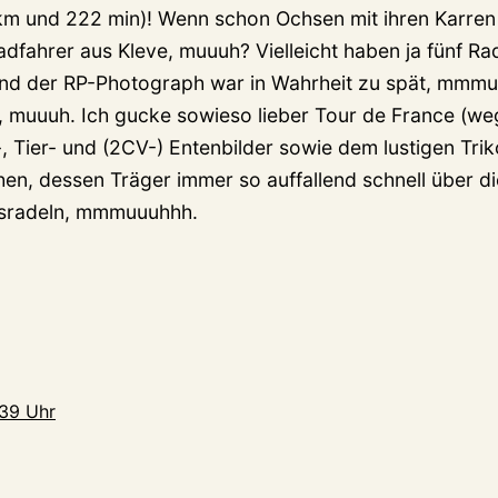
km und 222 min)! Wenn schon Ochsen mit ihren Karren 
dfahrer aus Kleve, muuuh? Vielleicht haben ja fünf Ra
und der RP-Photograph war in Wahrheit zu spät, mmmu
 muuuh. Ich gucke sowieso lieber Tour de France (we
, Tier- und (2CV-) Entenbilder sowie dem lustigen Tri
hen, dessen Träger immer so auffallend schnell über d
pusradeln, mmmuuuhhh.
:39 Uhr