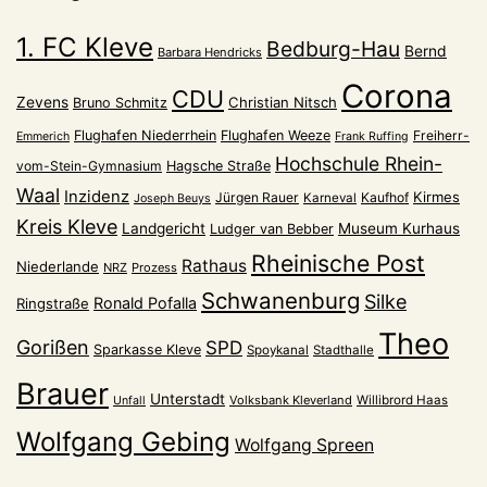
1. FC Kleve
Bedburg-Hau
Bernd
Barbara Hendricks
Corona
CDU
Zevens
Christian Nitsch
Bruno Schmitz
Flughafen Niederrhein
Flughafen Weeze
Freiherr-
Emmerich
Frank Ruffing
Hochschule Rhein-
vom-Stein-Gymnasium
Hagsche Straße
Waal
Inzidenz
Kirmes
Jürgen Rauer
Kaufhof
Karneval
Joseph Beuys
Kreis Kleve
Landgericht
Museum Kurhaus
Ludger van Bebber
Rheinische Post
Rathaus
Niederlande
NRZ
Prozess
Schwanenburg
Silke
Ronald Pofalla
Ringstraße
Theo
Gorißen
SPD
Sparkasse Kleve
Spoykanal
Stadthalle
Brauer
Unterstadt
Volksbank Kleverland
Willibrord Haas
Unfall
Wolfgang Gebing
Wolfgang Spreen