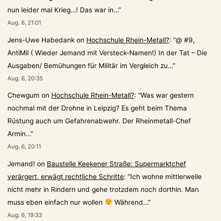
nun leider mal Krieg…! Das war in…
”
Aug. 6, 21:01
Jens-Uwe Habedank
on
Hochschule Rhein-Metall?
: “
@ #9,
AntiMil ( Wieder Jemand mit Versteck-Namen!) In der Tat – Die
Ausgaben/ Bemühungen für Militär im Vergleich zu…
”
Aug. 6, 20:35
Chewgum
on
Hochschule Rhein-Metall?
: “
Was war gestern
nochmal mit der Drohne in Leipzig? Es geht beim Thema
Rüstung auch um Gefahrenabwehr. Der Rheinmetall-Chef
Armin…
”
Aug. 6, 20:11
Jemand!
on
Baustelle Keekener Straße: Supermarktchef
verärgert, erwägt rechtliche Schritte
: “
Ich wohne mittlerweile
nicht mehr in Rindern und gehe trotzdem noch dorthin. Man
muss eben einfach nur wollen
Während…
”
Aug. 6, 19:33