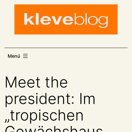
Zum
Inhalt
springen
Menü
Meet the
president: Im
„tropischen
Gewächshaus