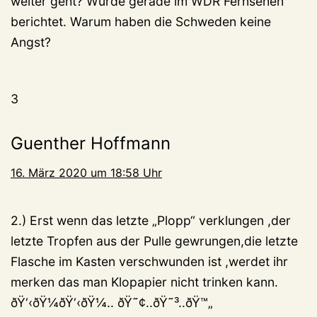
weiter geht? Wurde gerade im WDR Fernsehen
berichtet. Warum haben die Schweden keine
Angst?
3
Guenther Hoffmann
16. März 2020 um 18:58 Uhr
2.) Erst wenn das letzte „Plopp“ verklungen ,der
letzte Tropfen aus der Pulle gewrungen,die letzte
Flasche im Kasten verschwunden ist ,werdet ihr
merken das man Klopapier nicht trinken kann.
ðŸ‘‹ðŸ¼ðŸ‘‹ðŸ¼.. ðŸ˜¢..ðŸ˜³..ðŸ™„