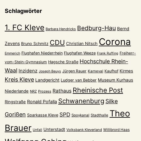
Schlagwörter
1. FC Kleve
Bedburg-Hau
Bernd
Barbara Hendricks
Corona
CDU
Zevens
Christian Nitsch
Bruno Schmitz
Flughafen Niederrhein
Flughafen Weeze
Freiherr-
Emmerich
Frank Ruffing
Hochschule Rhein-
vom-Stein-Gymnasium
Hagsche Straße
Waal
Inzidenz
Kirmes
Jürgen Rauer
Kaufhof
Karneval
Joseph Beuys
Kreis Kleve
Landgericht
Museum Kurhaus
Ludger van Bebber
Rheinische Post
Rathaus
Niederlande
NRZ
Prozess
Schwanenburg
Silke
Ronald Pofalla
Ringstraße
Theo
Gorißen
SPD
Sparkasse Kleve
Spoykanal
Stadthalle
Brauer
Unterstadt
Volksbank Kleverland
Willibrord Haas
Unfall