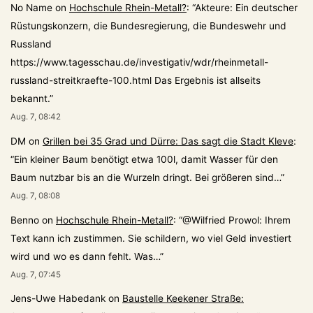
No Name
on
Hochschule Rhein-Metall?
: “
Akteure: Ein deutscher
Rüstungskonzern, die Bundesregierung, die Bundeswehr und
Russland
https://www.tagesschau.de/investigativ/wdr/rheinmetall-
russland-streitkraefte-100.html Das Ergebnis ist allseits
bekannt.
”
Aug. 7, 08:42
DM
on
Grillen bei 35 Grad und Dürre: Das sagt die Stadt Kleve
:
“
Ein kleiner Baum benötigt etwa 100l, damit Wasser für den
Baum nutzbar bis an die Wurzeln dringt. Bei größeren sind…
”
Aug. 7, 08:08
Benno
on
Hochschule Rhein-Metall?
: “
@Wilfried Prowol: Ihrem
Text kann ich zustimmen. Sie schildern, wo viel Geld investiert
wird und wo es dann fehlt. Was…
”
Aug. 7, 07:45
Jens-Uwe Habedank
on
Baustelle Keekener Straße: