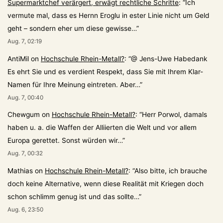
Supermarktchef verärgert, erwägt rechtliche Schritte
: “
Ich
vermute mal, dass es Hernn Eroglu in ester Linie nicht um Geld
geht – sondern eher um diese gewisse…
”
Aug. 7, 02:19
AntiMil
on
Hochschule Rhein-Metall?
: “
@ Jens-Uwe Habedank
Es ehrt Sie und es verdient Respekt, dass Sie mit Ihrem Klar-
Namen für Ihre Meinung eintreten. Aber…
”
Aug. 7, 00:40
Chewgum
on
Hochschule Rhein-Metall?
: “
Herr Porwol, damals
haben u. a. die Waffen der Alliierten die Welt und vor allem
Europa gerettet. Sonst würden wir…
”
Aug. 7, 00:32
Mathias
on
Hochschule Rhein-Metall?
: “
Also bitte, ich brauche
doch keine Alternative, wenn diese Realität mit Kriegen doch
schon schlimm genug ist und das sollte…
”
Aug. 6, 23:50