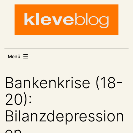
Zum
Inhalt
springen
Menü
Bankenkrise (18-
20):
Bilanzdepression
en