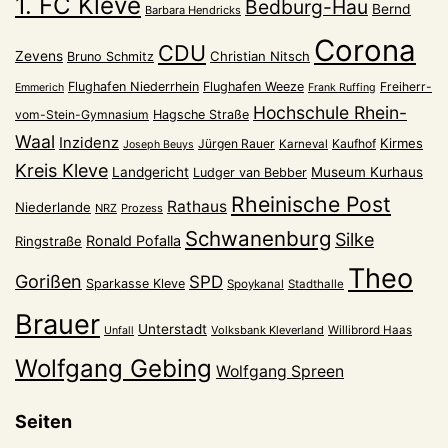
1. FC Kleve
Bedburg-Hau
Bernd
Barbara Hendricks
Corona
CDU
Zevens
Christian Nitsch
Bruno Schmitz
Flughafen Niederrhein
Flughafen Weeze
Freiherr-
Emmerich
Frank Ruffing
Hochschule Rhein-
vom-Stein-Gymnasium
Hagsche Straße
Waal
Inzidenz
Kirmes
Jürgen Rauer
Kaufhof
Karneval
Joseph Beuys
Kreis Kleve
Landgericht
Museum Kurhaus
Ludger van Bebber
Rheinische Post
Rathaus
Niederlande
NRZ
Prozess
Schwanenburg
Silke
Ronald Pofalla
Ringstraße
Theo
Gorißen
SPD
Sparkasse Kleve
Spoykanal
Stadthalle
Brauer
Unterstadt
Volksbank Kleverland
Willibrord Haas
Unfall
Wolfgang Gebing
Wolfgang Spreen
Seiten