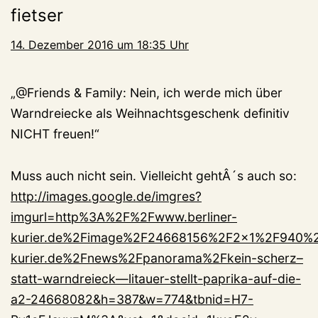
fietser
14. Dezember 2016 um 18:35 Uhr
„@Friends & Family: Nein, ich werde mich über
Warndreiecke als Weihnachtsgeschenk definitiv
NICHT freuen!“
Muss auch nicht sein. Vielleicht gehtÂ´s auch so:
http://images.google.de/imgres?
imgurl=http%3A%2F%2Fwww.berliner-
kurier.de%2Fimage%2F24668156%2F2x1%2F940%2
kurier.de%2Fnews%2Fpanorama%2Fkein-scherz–
statt-warndreieck—litauer-stellt-paprika-auf-die-
a2-24668082&h=387&w=774&tbnid=H7-