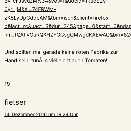
Bv1cFJsvuzM%3A&vet=1&docid=1kuoE2v-
6yr_jM&ei=74FRWM-
zK8LyUpGdqcAM&tbm=isch&client=firefox-
b&iact=rc&uact=3&dur=345&page=0&start=0&nd
nm_TQAhVCuRQKHZFOCsgQMwgdKAEwAQ&bih=82
Und sollten mal gerade keine roten Paprika zur
Hand sein, tunÂ´s vielleicht auch Tomaten!
19
fietser
14. Dezember 2016 um 18:24 Uhr