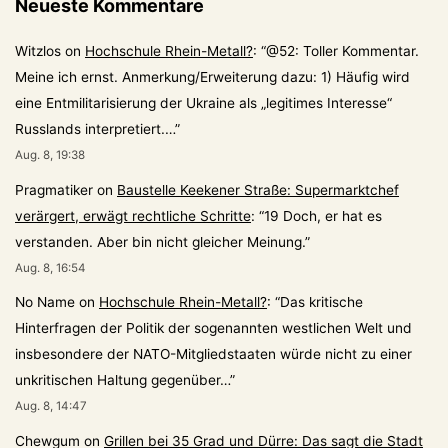
Neueste Kommentare
Witzlos
on
Hochschule Rhein-Metall?
: “
@52: Toller Kommentar.
Meine ich ernst. Anmerkung/Erweiterung dazu: 1) Häufig wird
eine Entmilitarisierung der Ukraine als „legitimes Interesse“
Russlands interpretiert.…
”
Aug. 8, 19:38
Pragmatiker
on
Baustelle Keekener Straße: Supermarktchef
verärgert, erwägt rechtliche Schritte
: “
19 Doch, er hat es
verstanden. Aber bin nicht gleicher Meinung.
”
Aug. 8, 16:54
No Name
on
Hochschule Rhein-Metall?
: “
Das kritische
Hinterfragen der Politik der sogenannten westlichen Welt und
insbesondere der NATO-Mitgliedstaaten würde nicht zu einer
unkritischen Haltung gegenüber…
”
Aug. 8, 14:47
Chewgum
on
Grillen bei 35 Grad und Dürre: Das sagt die Stadt