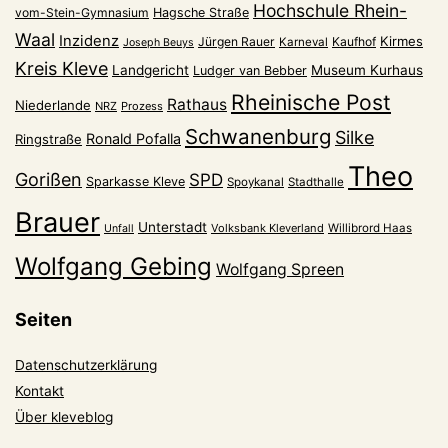
Hochschule Rhein-
vom-Stein-Gymnasium
Hagsche Straße
Waal
Inzidenz
Kirmes
Jürgen Rauer
Kaufhof
Karneval
Joseph Beuys
Kreis Kleve
Landgericht
Museum Kurhaus
Ludger van Bebber
Rheinische Post
Rathaus
Niederlande
NRZ
Prozess
Schwanenburg
Silke
Ronald Pofalla
Ringstraße
Theo
Gorißen
SPD
Sparkasse Kleve
Spoykanal
Stadthalle
Brauer
Unterstadt
Volksbank Kleverland
Willibrord Haas
Unfall
Wolfgang Gebing
Wolfgang Spreen
Seiten
Datenschutzerklärung
Kontakt
Über kleveblog