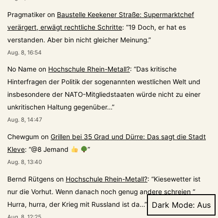
Pragmatiker
on
Baustelle Keekener Straße: Supermarktchef
verärgert, erwägt rechtliche Schritte
: “
19 Doch, er hat es
verstanden. Aber bin nicht gleicher Meinung.
”
Aug. 8, 16:54
No Name
on
Hochschule Rhein-Metall?
: “
Das kritische
Hinterfragen der Politik der sogenannten westlichen Welt und
insbesondere der NATO-Mitgliedstaaten würde nicht zu einer
unkritischen Haltung gegenüber…
”
Aug. 8, 14:47
Chewgum
on
Grillen bei 35 Grad und Dürre: Das sagt die Stadt
Kleve
: “
@8 Jemand
”
Aug. 8, 13:40
Bernd Rütgens
on
Hochschule Rhein-Metall?
: “
Kiesewetter ist
nur die Vorhut. Wenn danach noch genug andere schreien “
Dark Mode:
Hurra, hurra, der Krieg mit Russland ist da…
”
Aug. 8, 12:25