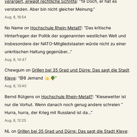
verärgert, erwägt rechtliche Schritte
: “
19 Doch, er hat es
verstanden. Aber bin nicht gleicher Meinung.
”
Aug. 8, 16:54
No Name
on
Hochschule Rhein-Metall?
: “
Das kritische
Hinterfragen der Politik der sogenannten westlichen Welt und
insbesondere der NATO-Mitgliedstaaten würde nicht zu einer
unkritischen Haltung gegenüber…
”
Aug. 8, 14:47
Chewgum
on
Grillen bei 35 Grad und Dürre: Das sagt die Stadt
Kleve
: “
@8 Jemand
”
Aug. 8, 13:40
Bernd Rütgens
on
Hochschule Rhein-Metall?
: “
Kiesewetter ist
nur die Vorhut. Wenn danach noch genug andere schreien “
Hurra, hurra, der Krieg mit Russland ist da…
”
Aug. 8, 12:25
NL
on
Grillen bei 35 Grad und Dürre: Das sagt die Stadt Kleve
: