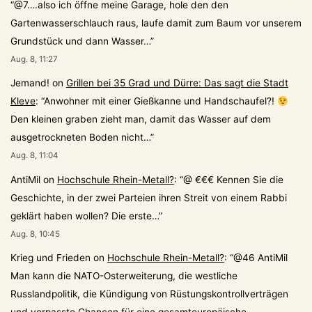
“
@7….also ich öffne meine Garage, hole den den
Gartenwasserschlauch raus, laufe damit zum Baum vor unserem
Grundstück und dann Wasser…
”
Aug. 8, 11:27
Jemand!
on
Grillen bei 35 Grad und Dürre: Das sagt die Stadt
Kleve
: “
Anwohner mit einer Gießkanne und Handschaufel?!
Den kleinen graben zieht man, damit das Wasser auf dem
ausgetrockneten Boden nicht…
”
Aug. 8, 11:04
AntiMil
on
Hochschule Rhein-Metall?
: “
@ €€€ Kennen Sie die
Geschichte, in der zwei Parteien ihren Streit von einem Rabbi
geklärt haben wollen? Die erste…
”
Aug. 8, 10:45
Krieg und Frieden
on
Hochschule Rhein-Metall?
: “
@46 AntiMil
Man kann die NATO-Osterweiterung, die westliche
Russlandpolitik, die Kündigung von Rüstungskontrollverträgen