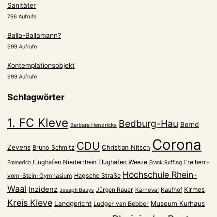
Sanitäter
796 Aufrufe
Balla-Ballamann?
699 Aufrufe
Kontemplationsobjekt
699 Aufrufe
Schlagwörter
1. FC Kleve
Bedburg-Hau
Bernd
Barbara Hendricks
Corona
CDU
Zevens
Christian Nitsch
Bruno Schmitz
Flughafen Niederrhein
Flughafen Weeze
Freiherr-
Emmerich
Frank Ruffing
Hochschule Rhein-
vom-Stein-Gymnasium
Hagsche Straße
Waal
Inzidenz
Kirmes
Jürgen Rauer
Kaufhof
Karneval
Joseph Beuys
Kreis Kleve
Landgericht
Museum Kurhaus
Ludger van Bebber