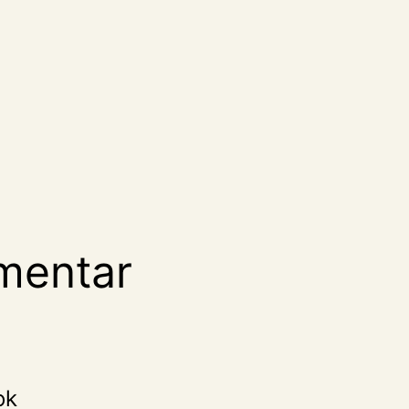
mentar
ok