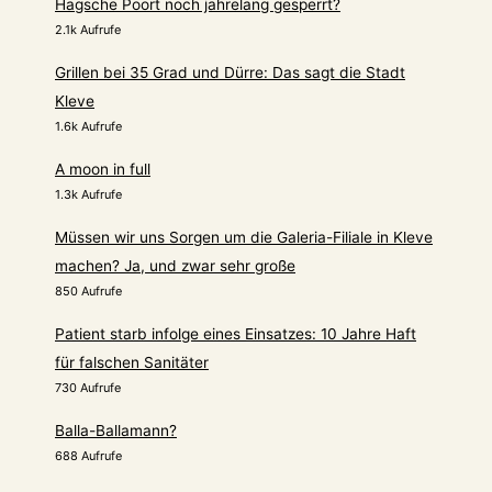
Hagsche Poort noch jahrelang gesperrt?
2.1k Aufrufe
Grillen bei 35 Grad und Dürre: Das sagt die Stadt
Kleve
1.6k Aufrufe
A moon in full
1.3k Aufrufe
Müssen wir uns Sorgen um die Galeria-Filiale in Kleve
machen? Ja, und zwar sehr große
850 Aufrufe
Patient starb infolge eines Einsatzes: 10 Jahre Haft
für falschen Sanitäter
730 Aufrufe
Balla-Ballamann?
688 Aufrufe