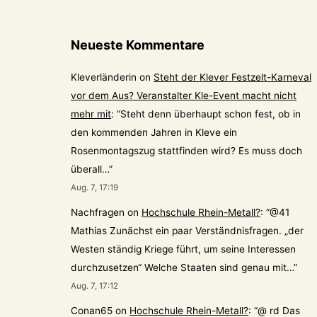
Neueste Kommentare
Kleverländerin
on
Steht der Klever Festzelt-Karneval
vor dem Aus? Veranstalter Kle-Event macht nicht
mehr mit
: “
Steht denn überhaupt schon fest, ob in
den kommenden Jahren in Kleve ein
Rosenmontagszug stattfinden wird? Es muss doch
überall…
”
Aug. 7, 17:19
Nachfragen
on
Hochschule Rhein-Metall?
: “
@41
Mathias Zunächst ein paar Verständnisfragen. „der
Westen ständig Kriege führt, um seine Interessen
durchzusetzen“ Welche Staaten sind genau mit…
”
Aug. 7, 17:12
Conan65
on
Hochschule Rhein-Metall?
: “
@ rd Das