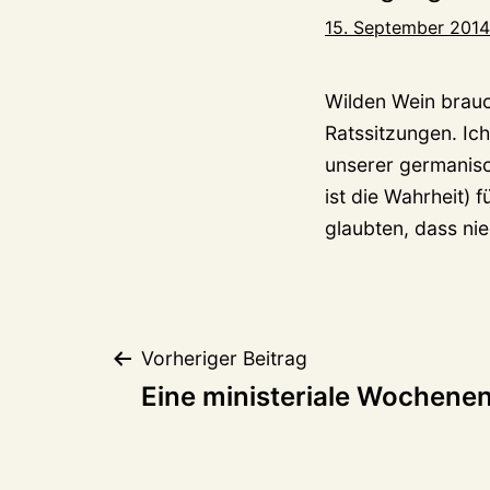
15. September 2014
Wilden Wein brauc
Ratssitzungen. Ic
unserer germanisch
ist die Wahrheit) 
glaubten, dass nie
Beitragsnaviga
Vorheriger Beitrag
Eine ministeriale Wochene