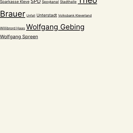
Theo
SPD
Sparkasse Kleve
Spoykanal
Stadthalle
Brauer
Unterstadt
Volksbank Kleverland
Unfall
Wolfgang Gebing
Willibrord Haas
Wolfgang Spreen