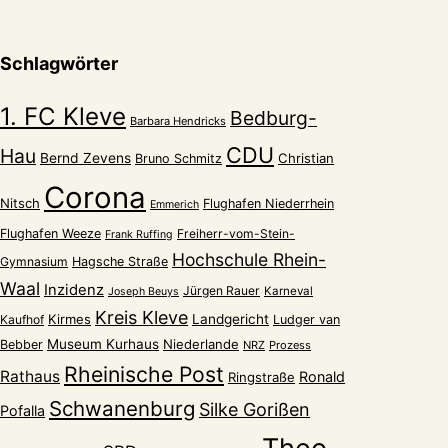
Schlagwörter
1. FC Kleve
Bedburg-
Barbara Hendricks
CDU
Hau
Bernd Zevens
Christian
Bruno Schmitz
Corona
Nitsch
Flughafen Niederrhein
Emmerich
Flughafen Weeze
Freiherr-vom-Stein-
Frank Ruffing
Hochschule Rhein-
Gymnasium
Hagsche Straße
Waal
Inzidenz
Jürgen Rauer
Karneval
Joseph Beuys
Kreis Kleve
Kirmes
Landgericht
Kaufhof
Ludger van
Museum Kurhaus
Niederlande
Bebber
NRZ
Prozess
Rheinische Post
Rathaus
Ronald
Ringstraße
Schwanenburg
Silke Gorißen
Pofalla