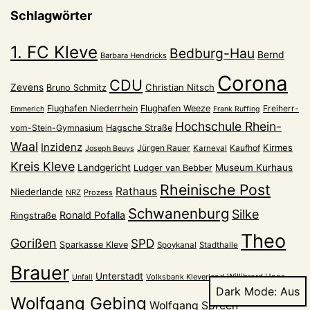
Schlagwörter
1. FC Kleve
Bedburg-Hau
Bernd
Barbara Hendricks
Corona
CDU
Zevens
Christian Nitsch
Bruno Schmitz
Flughafen Niederrhein
Flughafen Weeze
Freiherr-
Emmerich
Frank Ruffing
Hochschule Rhein-
vom-Stein-Gymnasium
Hagsche Straße
Waal
Inzidenz
Kirmes
Jürgen Rauer
Kaufhof
Karneval
Joseph Beuys
Kreis Kleve
Landgericht
Museum Kurhaus
Ludger van Bebber
Rheinische Post
Rathaus
Niederlande
NRZ
Prozess
Schwanenburg
Silke
Ronald Pofalla
Ringstraße
Theo
Gorißen
SPD
Sparkasse Kleve
Spoykanal
Stadthalle
Brauer
Unterstadt
Volksbank Kleverland
Willibrord Haas
Unfall
Dark Mode:
Wolfgang Gebing
Wolfgang Spreen