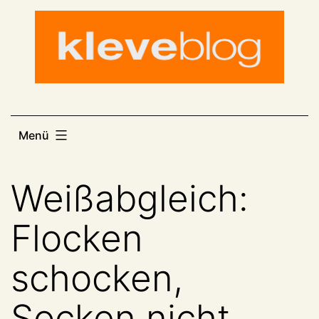
Zum
Inhalt
springen
Menü
Weißabgleich:
Flocken
schocken,
Socken nicht