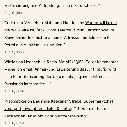
Militarisierung und Aufrüstung. Ist ja o.k., doch sie…
”
Aug. 9, 06:41
Gedenken-Verstehen-Mahnung-Handeln
on
Warum will keiner
die WDR-Villa kaufen?
: “
Vom Täterhaus zum Lernort: Warum
Kleve seine Geschichte an einer Adresse bündeln sollte Ein
Portal aus dunklem Holz an der…
”
Aug. 9, 05:22
Witzlos
on
Hochschule Rhein-Metall?
: “
@52: Toller Kommentar.
Meine ich ernst. Anmerkung/Erweiterung dazu: 1) Häufig wird
eine Entmilitarisierung der Ukraine als „legitimes Interesse“
Russlands interpretiert.…
”
Aug. 8, 19:38
Pragmatiker
on
Baustelle Keekener Straße: Supermarktchef
verärgert, erwägt rechtliche Schritte
: “
19 Doch, er hat es
verstanden. Aber bin nicht gleicher Meinung.
”
Aug. 8, 16:54