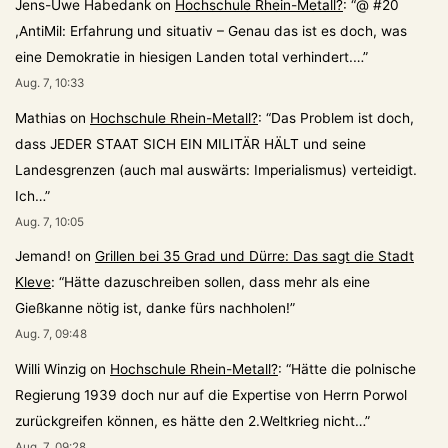
Jens-Uwe Habedank
on
Hochschule Rhein-Metall?
: “
@ #20
,AntiMil: Erfahrung und situativ – Genau das ist es doch, was
eine Demokratie in hiesigen Landen total verhindert.…
”
Aug. 7, 10:33
Mathias
on
Hochschule Rhein-Metall?
: “
Das Problem ist doch,
dass JEDER STAAT SICH EIN MILITÄR HÄLT und seine
Landesgrenzen (auch mal auswärts: Imperialismus) verteidigt.
Ich…
”
Aug. 7, 10:05
Jemand!
on
Grillen bei 35 Grad und Dürre: Das sagt die Stadt
Kleve
: “
Hätte dazuschreiben sollen, dass mehr als eine
Gießkanne nötig ist, danke fürs nachholen!
”
Aug. 7, 09:48
Willi Winzig
on
Hochschule Rhein-Metall?
: “
Hätte die polnische
Regierung 1939 doch nur auf die Expertise von Herrn Porwol
zurückgreifen können, es hätte den 2.Weltkrieg nicht…
”
Aug. 7, 09:28