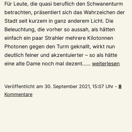
Für Leute, die quasi beruflich den Schwanenturm
betrachten, präsentiert sich das Wahrzeichen der
Stadt seit kurzem in ganz anderem Licht. Die
Beleuchtung, die vorher so aussah, als hätten
einfach ein paar Strahler mehrere Kilotonnen
Photonen gegen den Turm geknallt, wirkt nun
deutlich feiner und akzentuierter – so als hätte
Schon
eine alte Dame noch mal dezent……
weiterlesen
gemerkt?
Der
Veröffentlicht am
30. September 2021, 15:07 Uhr
-
8
Schwanenturm
Kommentare
erstrahlt
in
neuem
Glanz