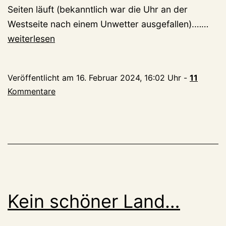
Seiten läuft (bekanntlich war die Uhr an der
Endl
Westseite nach einem Unwetter ausgefallen).……
Uhr
weiterlesen
der
Sch
Veröffentlicht am
16. Februar 2024, 16:02 Uhr
-
11
repa
Kommentare
Bel
wie
tagt
–
und
wer
hat’
Kein schöner Land…
beza