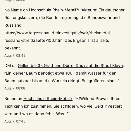
No Name
on
Hochschule Rhein-Metall?
: “
Akteure: Ein deutscher
Rüstungskonzern, die Bundesregierung, die Bundeswehr und
Russland
https://www.tagesschau.de/investigativ/wdr/rheinmetall-
russland-streitkraefte-100.html Das Ergebnis ist allseits
bekannt.
”
Aug. 7, 08:42
DM
on
Grillen bei 35 Grad und Dürre: Das sagt die Stadt Kleve
:
“
Ein kleiner Baum benötigt etwa 100l, damit Wasser für den
Baum nutzbar bis an die Wurzeln dringt. Bei größeren sind…
”
Aug. 7, 08:08
Benno
on
Hochschule Rhein-Metall?
: “
@Wilfried Prowol: Ihrem
Text kann ich zustimmen. Sie schildern, wo viel Geld investiert
wird und wo es dann fehlt. Was…
”
Aug. 7, 07:45