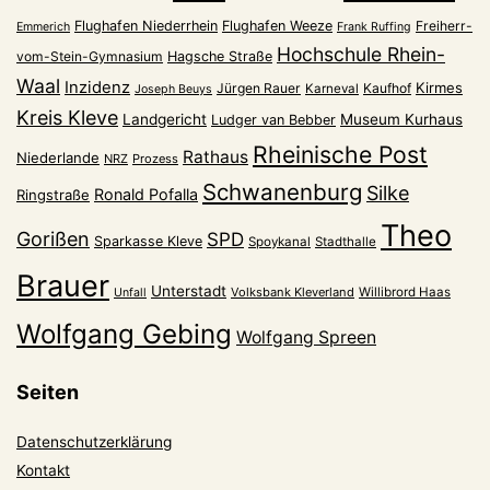
Flughafen Niederrhein
Flughafen Weeze
Freiherr-
Emmerich
Frank Ruffing
Hochschule Rhein-
vom-Stein-Gymnasium
Hagsche Straße
Waal
Inzidenz
Kirmes
Jürgen Rauer
Kaufhof
Karneval
Joseph Beuys
Kreis Kleve
Landgericht
Museum Kurhaus
Ludger van Bebber
Rheinische Post
Rathaus
Niederlande
NRZ
Prozess
Schwanenburg
Silke
Ronald Pofalla
Ringstraße
Theo
Gorißen
SPD
Sparkasse Kleve
Spoykanal
Stadthalle
Brauer
Unterstadt
Volksbank Kleverland
Willibrord Haas
Unfall
Wolfgang Gebing
Wolfgang Spreen
Seiten
Datenschutzerklärung
Kontakt