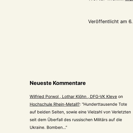
tol
(od
Veröffentlicht am
6
le
Kli
vo
Hot
Ela
Neueste Kommentare
Wilfried Porwol , Lothar Klöhn , DFG-VK Kleve
on
Hochschule Rhein-Metall?
: “
Hunderttausende Tote
auf beiden Seiten, sowie eine Vielzahl von Verletzten
seit dem Überfall des russischen Militärs auf die
Ukraine. Bomben…
”