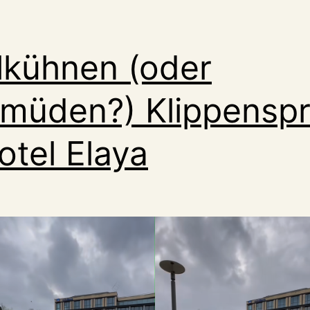
llkühnen (oder
müden?) Klippenspr
tel Elaya