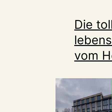
Die to
lebens
vom Ho