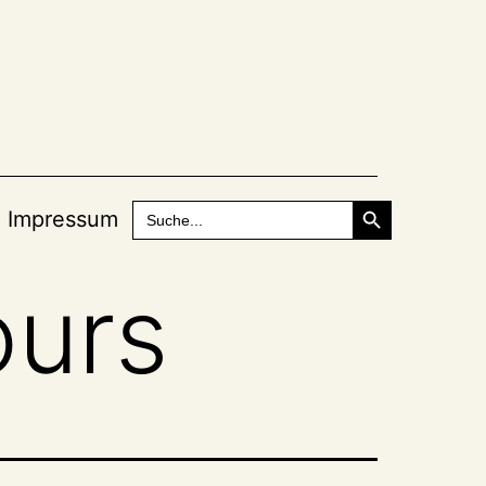
Search Button
Search
Impressum
for:
ours