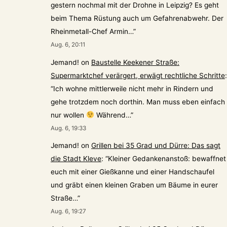
gestern nochmal mit der Drohne in Leipzig? Es geht
beim Thema Rüstung auch um Gefahrenabwehr. Der
Rheinmetall-Chef Armin…
”
Aug. 6, 20:11
Jemand!
on
Baustelle Keekener Straße:
Supermarktchef verärgert, erwägt rechtliche Schritte
:
“
Ich wohne mittlerweile nicht mehr in Rindern und
gehe trotzdem noch dorthin. Man muss eben einfach
nur wollen
Während…
”
Aug. 6, 19:33
Jemand!
on
Grillen bei 35 Grad und Dürre: Das sagt
die Stadt Kleve
: “
Kleiner Gedankenanstoß: bewaffnet
euch mit einer Gießkanne und einer Handschaufel
und gräbt einen kleinen Graben um Bäume in eurer
Straße…
”
Aug. 6, 19:27