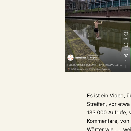
Es ist ein Video, 
Streifen, vor etw
133.000 Aufrufe, 
Kommentare, von de
Die
Wörter wie……
wei