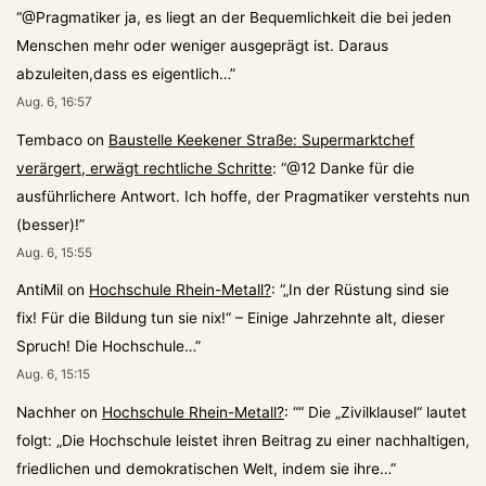
“
@Pragmatiker ja, es liegt an der Bequemlichkeit die bei jeden
Menschen mehr oder weniger ausgeprägt ist. Daraus
abzuleiten,dass es eigentlich…
”
Aug. 6, 16:57
Tembaco
on
Baustelle Keekener Straße: Supermarktchef
verärgert, erwägt rechtliche Schritte
: “
@12 Danke für die
ausführlichere Antwort. Ich hoffe, der Pragmatiker verstehts nun
(besser)!
”
Aug. 6, 15:55
AntiMil
on
Hochschule Rhein-Metall?
: “
„In der Rüstung sind sie
fix! Für die Bildung tun sie nix!“ – Einige Jahrzehnte alt, dieser
Spruch! Die Hochschule…
”
Aug. 6, 15:15
Nachher
on
Hochschule Rhein-Metall?
: “
“ Die „Zivilklausel“ lautet
folgt: „Die Hochschule leistet ihren Beitrag zu einer nachhaltigen,
friedlichen und demokratischen Welt, indem sie ihre…
”