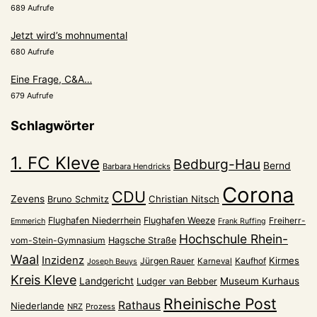
689 Aufrufe
Jetzt wird’s mohnumental
680 Aufrufe
Eine Frage, C&A…
679 Aufrufe
Schlagwörter
1. FC Kleve
Bedburg-Hau
Bernd
Barbara Hendricks
Corona
CDU
Zevens
Christian Nitsch
Bruno Schmitz
Flughafen Niederrhein
Flughafen Weeze
Freiherr-
Emmerich
Frank Ruffing
Hochschule Rhein-
vom-Stein-Gymnasium
Hagsche Straße
Waal
Inzidenz
Kirmes
Jürgen Rauer
Kaufhof
Karneval
Joseph Beuys
Kreis Kleve
Landgericht
Museum Kurhaus
Ludger van Bebber
Rheinische Post
Rathaus
Niederlande
NRZ
Prozess