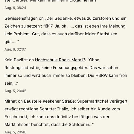
stellt, lautet: wie kann man Herrn Eroglu helfen?
”
Aug. 6, 08:24
Gewissensfragen
on
„Der Gedanke, etwas zu zerstören und ein
Zeichen zu setzen“
: “
@17. Ja, ok …… das ist eben Ihre Meinung,
kein Problem. Gut, dass es auch darüber leider Statistiken
gibt…..
”
Aug. 6, 02:07
Kein Pazifist
on
Hochschule Rhein-Metall?
: “
Ohne
Rüstungsindustrie, keine Forschungsgelder. Das war schon
immer so und wird auch immer so bleiben. Die HSRW kann froh
sein,…
”
Aug. 5, 20:45
Mirhat
on
Baustelle Keekener Straße: Supermarktchef verärgert,
erwägt rechtliche Schritte
: “
Hallo, ich selber bin Kunde vom
Frischmarkt, ich kann das definitiv bestätigen was der
Marktinhsber berichtet, dass die Schilder in…
”
Aug. 5, 20:40