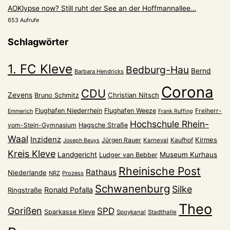
AOKlypse now? Still ruht der See an der Hoffmannallee…
653 Aufrufe
Schlagwörter
1. FC Kleve
Bedburg-Hau
Bernd
Barbara Hendricks
Corona
CDU
Zevens
Christian Nitsch
Bruno Schmitz
Flughafen Niederrhein
Flughafen Weeze
Freiherr-
Emmerich
Frank Ruffing
Hochschule Rhein-
vom-Stein-Gymnasium
Hagsche Straße
Waal
Inzidenz
Kirmes
Jürgen Rauer
Kaufhof
Karneval
Joseph Beuys
Kreis Kleve
Landgericht
Museum Kurhaus
Ludger van Bebber
Rheinische Post
Rathaus
Niederlande
NRZ
Prozess
Schwanenburg
Silke
Ronald Pofalla
Ringstraße
Theo
Gorißen
SPD
Sparkasse Kleve
Spoykanal
Stadthalle