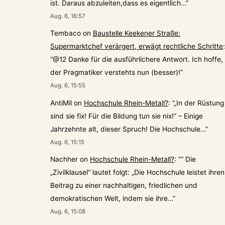
ist. Daraus abzuleiten,dass es eigentlich…
”
Aug. 6, 16:57
Tembaco
on
Baustelle Keekener Straße:
Supermarktchef verärgert, erwägt rechtliche Schritte
:
“
@12 Danke für die ausführlichere Antwort. Ich hoffe,
der Pragmatiker verstehts nun (besser)!
”
Aug. 6, 15:55
AntiMil
on
Hochschule Rhein-Metall?
: “
„In der Rüstung
sind sie fix! Für die Bildung tun sie nix!“ – Einige
Jahrzehnte alt, dieser Spruch! Die Hochschule…
”
Aug. 6, 15:15
Nachher
on
Hochschule Rhein-Metall?
: “
“ Die
„Zivilklausel“ lautet folgt: „Die Hochschule leistet ihren
Beitrag zu einer nachhaltigen, friedlichen und
demokratischen Welt, indem sie ihre…
”
Aug. 6, 15:08