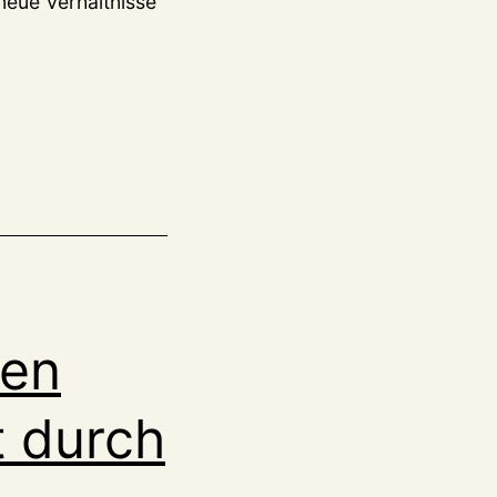
 neue Verhältnisse
hen
t durch