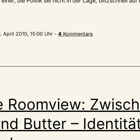
iner, die Politik sei nicht in der Lage, blitzschnell auf
. April 2010, 15:00 Uhr
-
4
Kommentare
e Roomview: Zwisc
nd Butter – Identitä