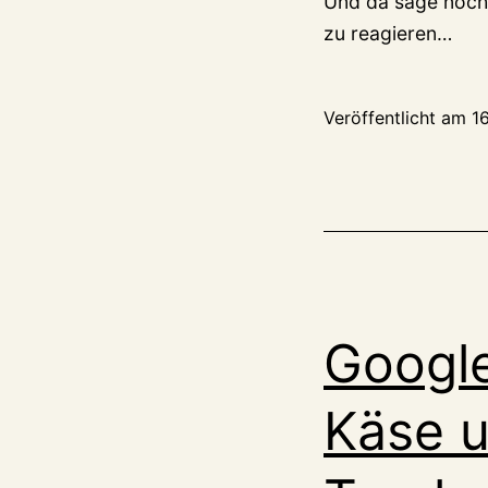
Und da sage noch e
zu reagieren…
Veröffentlicht am
16
Googl
Käse u