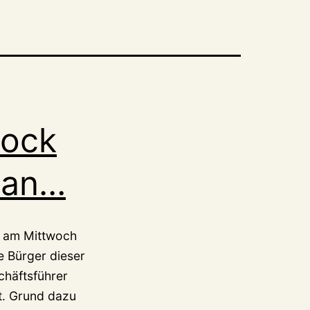
bock
“ an…
er am Mittwoch
e Bürger dieser
chäftsführer
t. Grund dazu