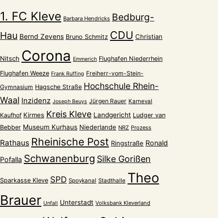
1. FC Kleve
Bedburg-
Barbara Hendricks
CDU
Hau
Bernd Zevens
Christian
Bruno Schmitz
Corona
Nitsch
Flughafen Niederrhein
Emmerich
Flughafen Weeze
Freiherr-vom-Stein-
Frank Ruffing
Hochschule Rhein-
Gymnasium
Hagsche Straße
Waal
Inzidenz
Jürgen Rauer
Karneval
Joseph Beuys
Kreis Kleve
Kirmes
Landgericht
Kaufhof
Ludger van
Museum Kurhaus
Niederlande
Bebber
NRZ
Prozess
Rheinische Post
Rathaus
Ronald
Ringstraße
Schwanenburg
Silke Gorißen
Pofalla
Theo
SPD
Sparkasse Kleve
Spoykanal
Stadthalle
Brauer
Unterstadt
Volksbank Kleverland
Unfall