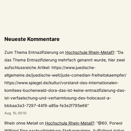
Neueste Kommentare
Zum Thema Entnazifizierung
on
Hochschule Rhein-Metall?
: “
Da
das Thema Entnazifizierung mehrfach genannt wurde, hier zwei
aufschlussreiche Artikel: https://www.juedische-
allgemeine.de/juedische-welt/jude-comedian-freiheitskaempfer/
https://www.spiegel.de/kultur/vorstand-des-internationalen-
komitees-buchenwald-dora-das-ist-keine-entnazifizierung-das-
ist-verfaelschung-und-verharmlosung-des-holocaust-a-
bbbaa3a3-7297-44f9-a85a-fe3e2f795e66
”
Aug. 10, 00:10
Rhein ohne Metall
on
Hochschule Rhein-Metall?
: “
@60. Porwol
Wilfried Eine nachvollziehbare Stellungnahme. Auffallend dabei