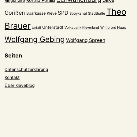
Ronald Pofalla
Ringstraße
Theo
Gorißen
SPD
Sparkasse Kleve
Spoykanal
Stadthalle
Brauer
Unterstadt
Volksbank Kleverland
Willibrord Haas
Unfall
Wolfgang Gebing
Wolfgang Spreen
Seiten
Datenschutzerklärung
Kontakt
Über kleveblog