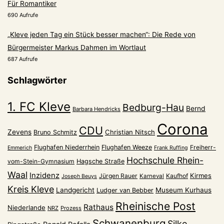
Für Romantiker
690 Aufrufe
„Kleve jeden Tag ein Stück besser machen“: Die Rede von
Bürgermeister Markus Dahmen im Wortlaut
687 Aufrufe
Schlagwörter
1. FC Kleve
Bedburg-Hau
Bernd
Barbara Hendricks
Corona
CDU
Zevens
Christian Nitsch
Bruno Schmitz
Flughafen Niederrhein
Flughafen Weeze
Freiherr-
Emmerich
Frank Ruffing
Hochschule Rhein-
vom-Stein-Gymnasium
Hagsche Straße
Waal
Inzidenz
Kirmes
Jürgen Rauer
Kaufhof
Karneval
Joseph Beuys
Kreis Kleve
Landgericht
Museum Kurhaus
Ludger van Bebber
Rheinische Post
Rathaus
Niederlande
NRZ
Prozess
Schwanenburg
Silke