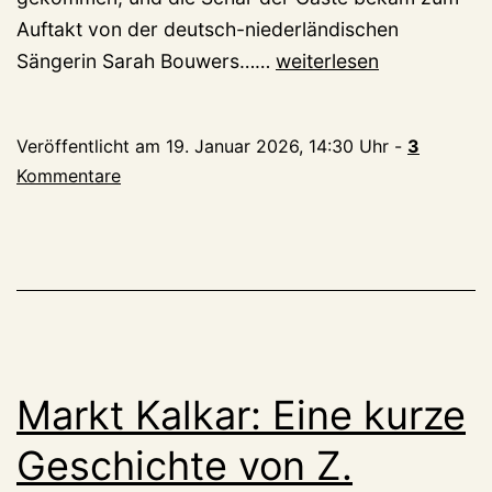
Auftakt von der deutsch-niederländischen
Wechsel
Sängerin Sarah Bouwers……
weiterlesen
bei
der
Veröffentlicht am
19. Januar 2026, 14:30 Uhr
-
3
Staatsanwaltschaft:
Kommentare
Von
Kleve
über
den
Libanon
in
den
Markt Kalkar: Eine kurze
Ruhestand,
von
Geschichte von Z.
Wuppertal