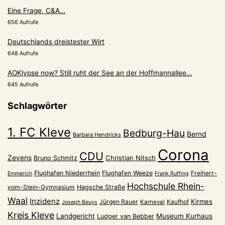
Eine Frage, C&A…
656 Aufrufe
Deutschlands dreistester Wirt
648 Aufrufe
AOKlypse now? Still ruht der See an der Hoffmannallee…
645 Aufrufe
Schlagwörter
1. FC Kleve
Bedburg-Hau
Bernd
Barbara Hendricks
Corona
CDU
Zevens
Christian Nitsch
Bruno Schmitz
Flughafen Niederrhein
Flughafen Weeze
Freiherr-
Emmerich
Frank Ruffing
Hochschule Rhein-
vom-Stein-Gymnasium
Hagsche Straße
Waal
Inzidenz
Kirmes
Jürgen Rauer
Kaufhof
Karneval
Joseph Beuys
Kreis Kleve
Landgericht
Museum Kurhaus
Ludger van Bebber