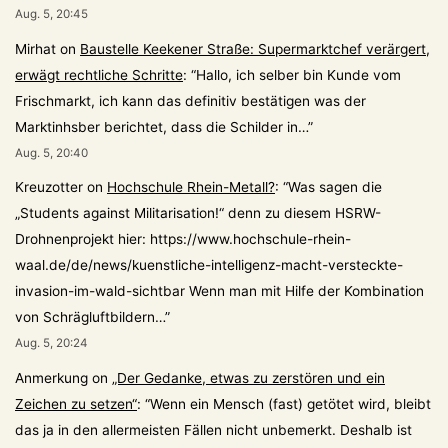
Aug. 5, 20:45
Mirhat
on
Baustelle Keekener Straße: Supermarktchef verärgert,
erwägt rechtliche Schritte
: “
Hallo, ich selber bin Kunde vom
Frischmarkt, ich kann das definitiv bestätigen was der
Marktinhsber berichtet, dass die Schilder in…
”
Aug. 5, 20:40
Kreuzotter
on
Hochschule Rhein-Metall?
: “
Was sagen die
„Students against Militarisation!“ denn zu diesem HSRW-
Drohnenprojekt hier: https://www.hochschule-rhein-
waal.de/de/news/kuenstliche-intelligenz-macht-versteckte-
invasion-im-wald-sichtbar Wenn man mit Hilfe der Kombination
von Schrägluftbildern…
”
Aug. 5, 20:24
Anmerkung
on
„Der Gedanke, etwas zu zerstören und ein
Zeichen zu setzen“
: “
Wenn ein Mensch (fast) getötet wird, bleibt
das ja in den allermeisten Fällen nicht unbemerkt. Deshalb ist