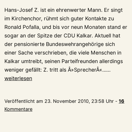
nach
Hans-Josef Z. ist ein ehrenwerter Mann. Er singt
Kleve
im Kirchenchor, rühmt sich guter Kontakte zu
Ronald Pofalla, und bis vor neun Monaten stand er
sogar an der Spitze der CDU Kalkar. Aktuell hat
der pensionierte Bundeswehrangehörige sich
einer Sache verschrieben, die viele Menschen in
Kalkar umtreibt, seinen Parteifreunden allerdings
Markt
weniger gefällt: Z. tritt als Â»SprecherÂ«……
Kalkar:
weiterlesen
Eine
kurze
Veröffentlicht am
23. November 2010, 23:58 Uhr
-
16
Geschich
Kommentare
von
Z.