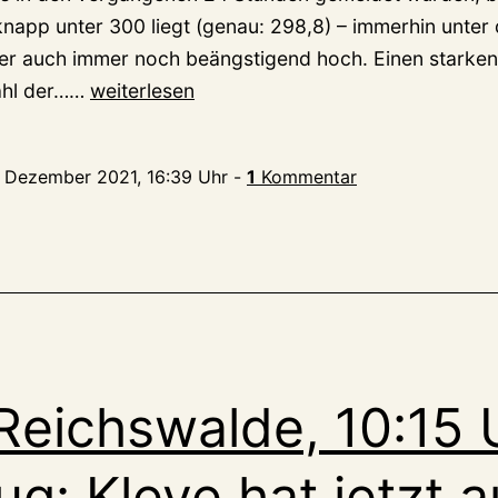
knapp unter 300 liegt (genau: 298,8) – immerhin unter
er auch immer noch beängstigend hoch. Einen starken
Corona:
Zahl der……
weiterlesen
Zahlen
weiterhin
. Dezember 2021, 16:39 Uhr
-
1
Kommentar
hoch,
aber
immer
mehr
Testzentren
Reichswalde, 10:15 
ug: Kleve hat jetzt 