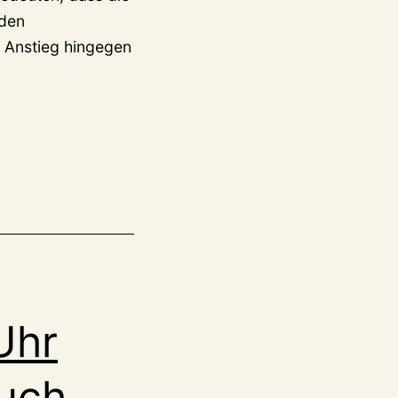
 den
 Anstieg hingegen
Uhr
auch