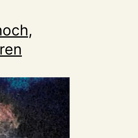
hoch,
ren