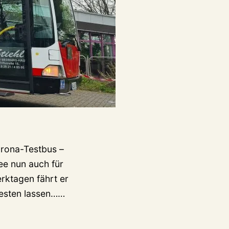
orona-Testbus –
dee nun auch für
erktagen fährt er
9
testen lassen……
Uhr
Reichswalde,