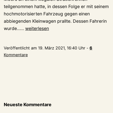
teilgenommen hatte, in dessen Folge er mit seinem
hochmotorisierten Fahrzeug gegen einen
abbiegenden Kleinwagen prallte. Dessen Fahrerin
Todesraser
wurde……
weiterlesen
aus
Moers:
Veröffentlicht am
19. März 2021, 16:40 Uhr
-
6
BGH
Kommentare
hebt
Mordurteil
auf!
Neueste Kommentare