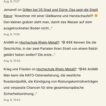
Aug. 8, 11:27
Jemand!
on
Grillen bei 35 Grad und Dürre: Das sagt die Stadt
Kleve
: “
Anwohner mit einer Gießkanne und Handschaufel?!
Den kleinen graben zieht man, damit das Wasser auf dem
ausgetrockneten Boden nicht…
”
Aug. 8, 11:04
AntiMil
on
Hochschule Rhein-Metall?
: “
@ €€€ Kennen Sie die
Geschichte, in der zwei Parteien ihren Streit von einem Rabbi
geklärt haben wollen? Die erste…
”
Aug. 8, 10:45
Krieg und Frieden
on
Hochschule Rhein-Metall?
: “
@46 AntiMil
Man kann die NATO-Osterweiterung, die westliche
Russlandpolitik, die Kündigung von Rüstungskontrollverträgen
und verpasste Chancen für eine gesamteuropäische
Sicherheitsordnung…
”
Aug. 8, 10:42