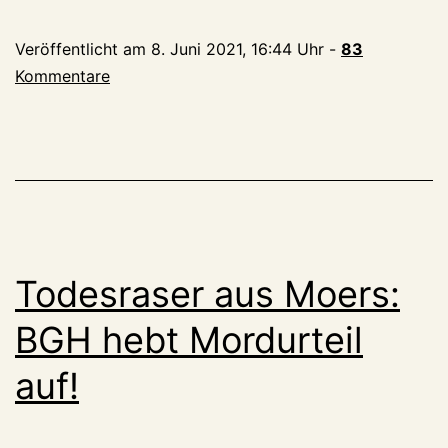
richtig,
Veröffentlicht am
8. Juni 2021, 16:44 Uhr
-
83
ein
Kommentare
Autorennen
mit
Todesfolge
mit
4
Jahren
Haft
Todesraser aus Moers:
zu
bestrafen?
BGH hebt Mordurteil
Oder
auf!
ist
es
Mord?