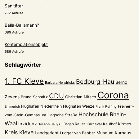
Sanitäter
792 Aufrufe
Balla-Ballamann?
689 Aufrufe
Kontemplationsobjekt
689 Aufrufe
Schlagwörter
1. FC Kleve
Bedburg-Hau
Bernd
Barbara Hendricks
Corona
CDU
Zevens
Christian Nitsch
Bruno Schmitz
Flughafen Niederrhein
Flughafen Weeze
Freiherr-
Emmerich
Frank Ruffing
Hochschule Rhein-
vom-Stein-Gymnasium
Hagsche Straße
Waal
Inzidenz
Kirmes
Jürgen Rauer
Kaufhof
Karneval
Joseph Beuys
Kreis Kleve
Landgericht
Museum Kurhaus
Ludger van Bebber