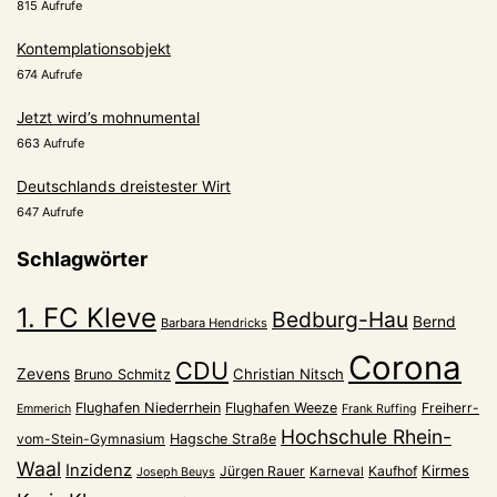
815 Aufrufe
Kontemplationsobjekt
674 Aufrufe
Jetzt wird’s mohnumental
663 Aufrufe
Deutschlands dreistester Wirt
647 Aufrufe
Schlagwörter
1. FC Kleve
Bedburg-Hau
Bernd
Barbara Hendricks
Corona
CDU
Zevens
Christian Nitsch
Bruno Schmitz
Flughafen Niederrhein
Flughafen Weeze
Freiherr-
Emmerich
Frank Ruffing
Hochschule Rhein-
vom-Stein-Gymnasium
Hagsche Straße
Waal
Inzidenz
Kirmes
Jürgen Rauer
Kaufhof
Karneval
Joseph Beuys