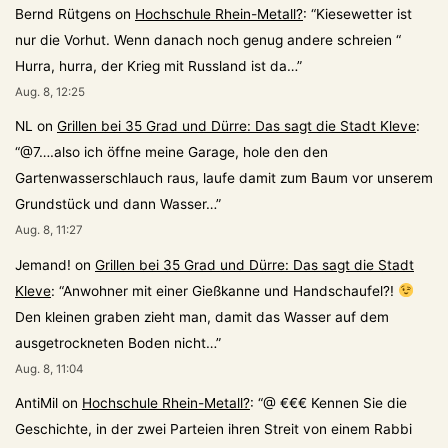
Bernd Rütgens
on
Hochschule Rhein-Metall?
: “
Kiesewetter ist
nur die Vorhut. Wenn danach noch genug andere schreien “
Hurra, hurra, der Krieg mit Russland ist da…
”
Aug. 8, 12:25
NL
on
Grillen bei 35 Grad und Dürre: Das sagt die Stadt Kleve
:
“
@7….also ich öffne meine Garage, hole den den
Gartenwasserschlauch raus, laufe damit zum Baum vor unserem
Grundstück und dann Wasser…
”
Aug. 8, 11:27
Jemand!
on
Grillen bei 35 Grad und Dürre: Das sagt die Stadt
Kleve
: “
Anwohner mit einer Gießkanne und Handschaufel?!
Den kleinen graben zieht man, damit das Wasser auf dem
ausgetrockneten Boden nicht…
”
Aug. 8, 11:04
AntiMil
on
Hochschule Rhein-Metall?
: “
@ €€€ Kennen Sie die
Geschichte, in der zwei Parteien ihren Streit von einem Rabbi