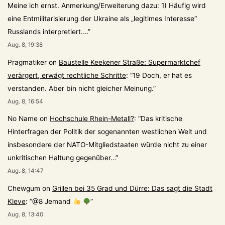
Meine ich ernst. Anmerkung/Erweiterung dazu: 1) Häufig wird
eine Entmilitarisierung der Ukraine als „legitimes Interesse“
Russlands interpretiert.…
”
Aug. 8, 19:38
Pragmatiker
on
Baustelle Keekener Straße: Supermarktchef
verärgert, erwägt rechtliche Schritte
: “
19 Doch, er hat es
verstanden. Aber bin nicht gleicher Meinung.
”
Aug. 8, 16:54
No Name
on
Hochschule Rhein-Metall?
: “
Das kritische
Hinterfragen der Politik der sogenannten westlichen Welt und
insbesondere der NATO-Mitgliedstaaten würde nicht zu einer
unkritischen Haltung gegenüber…
”
Aug. 8, 14:47
Chewgum
on
Grillen bei 35 Grad und Dürre: Das sagt die Stadt
Kleve
: “
@8 Jemand
”
Aug. 8, 13:40