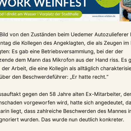
Bild von den Zuständen beim Uedemer Autozulieferer 
tag die Kollegen des Angeklagten, die als Zeugen im
en: Es gab eine Betriebsversammlung, bei der der
tzende dem Mann das Mikrofon aus der Hand riss. Es g
er Arbeit, die eine Kollegin als alltäglich charakteris
 über den Beschwerdeführer: „Er hatte recht.“
auftakt gegen den 58 Jahre alten Ex-Mitarbeiter, de
enschaden vorgeworfen wird, hatte sich angedeutet, d
 darin liegt, dass zahlreiche Beschwerden des Mannes i
 ignoriert wurden. Das wurde nun deutlich konkreter.