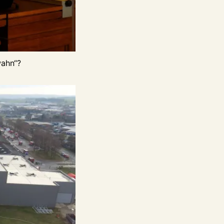
wahn“?