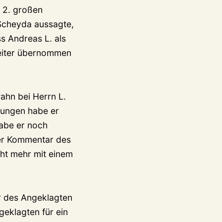
 2. großen
 Scheyda aussagte,
ss Andreas L. als
eiter übernommen
ahn bei Herrn L.
lungen habe er
abe er noch
Der Kommentar des
cht mehr mit einem
ur des Angeklagten
geklagten für ein