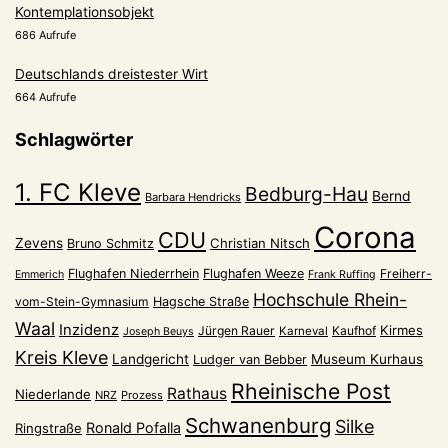
Kontemplationsobjekt
686 Aufrufe
Deutschlands dreistester Wirt
664 Aufrufe
Schlagwörter
1. FC Kleve
Bedburg-Hau
Bernd
Barbara Hendricks
Corona
CDU
Zevens
Christian Nitsch
Bruno Schmitz
Flughafen Niederrhein
Flughafen Weeze
Freiherr-
Emmerich
Frank Ruffing
Hochschule Rhein-
vom-Stein-Gymnasium
Hagsche Straße
Waal
Inzidenz
Kirmes
Jürgen Rauer
Kaufhof
Karneval
Joseph Beuys
Kreis Kleve
Landgericht
Museum Kurhaus
Ludger van Bebber
Rheinische Post
Rathaus
Niederlande
NRZ
Prozess
Schwanenburg
Silke
Ronald Pofalla
Ringstraße