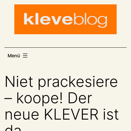
Zum
Inhalt
springen
Menü
Niet prackesiere
– koope! Der
neue KLEVER ist
da