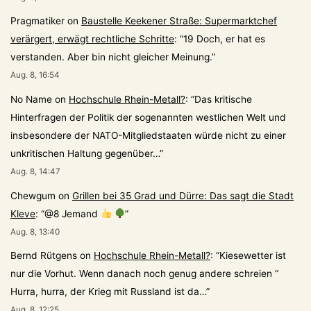
Pragmatiker
on
Baustelle Keekener Straße: Supermarktchef
verärgert, erwägt rechtliche Schritte
: “
19 Doch, er hat es
verstanden. Aber bin nicht gleicher Meinung.
”
Aug. 8, 16:54
No Name
on
Hochschule Rhein-Metall?
: “
Das kritische
Hinterfragen der Politik der sogenannten westlichen Welt und
insbesondere der NATO-Mitgliedstaaten würde nicht zu einer
unkritischen Haltung gegenüber…
”
Aug. 8, 14:47
Chewgum
on
Grillen bei 35 Grad und Dürre: Das sagt die Stadt
Kleve
: “
@8 Jemand
”
Aug. 8, 13:40
Bernd Rütgens
on
Hochschule Rhein-Metall?
: “
Kiesewetter ist
nur die Vorhut. Wenn danach noch genug andere schreien “
Hurra, hurra, der Krieg mit Russland ist da…
”
Aug. 8, 12:25