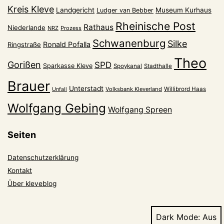
Kreis Kleve
Landgericht
Museum Kurhaus
Ludger van Bebber
Rheinische Post
Rathaus
Niederlande
NRZ
Prozess
Schwanenburg
Silke
Ronald Pofalla
Ringstraße
Theo
Gorißen
SPD
Sparkasse Kleve
Spoykanal
Stadthalle
Brauer
Unterstadt
Volksbank Kleverland
Willibrord Haas
Unfall
Wolfgang Gebing
Wolfgang Spreen
Seiten
Datenschutzerklärung
Kontakt
Über kleveblog
Dark Mode: