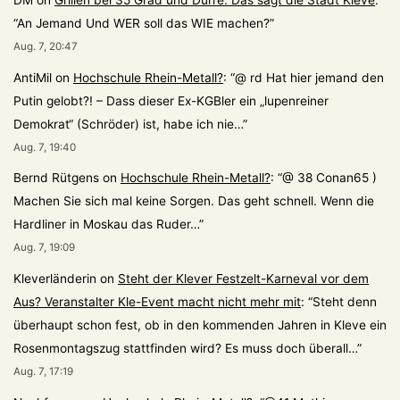
DM
on
Grillen bei 35 Grad und Dürre: Das sagt die Stadt Kleve
:
“
An Jemand Und WER soll das WIE machen?
”
Aug. 7, 20:47
AntiMil
on
Hochschule Rhein-Metall?
: “
@ rd Hat hier jemand den
Putin gelobt?! – Dass dieser Ex-KGBler ein „lupenreiner
Demokrat“ (Schröder) ist, habe ich nie…
”
Aug. 7, 19:40
Bernd Rütgens
on
Hochschule Rhein-Metall?
: “
@ 38 Conan65 )
Machen Sie sich mal keine Sorgen. Das geht schnell. Wenn die
Hardliner in Moskau das Ruder…
”
Aug. 7, 19:09
Kleverländerin
on
Steht der Klever Festzelt-Karneval vor dem
Aus? Veranstalter Kle-Event macht nicht mehr mit
: “
Steht denn
überhaupt schon fest, ob in den kommenden Jahren in Kleve ein
Rosenmontagszug stattfinden wird? Es muss doch überall…
”
Aug. 7, 17:19