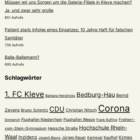
Müssen wir uns Sorgen um die Galeria-Filiale in Kleve machen?
Ja, und zwar sehr große
851 Aufrufe
Patient starb infolge eines Einsatzes: 10 Jahre Haft für falschen
Sanitäter
736 Aufrufe
Balla-Ballamann?
695 Aufrufe
Schlagwörter
1. FC Kleve
Bedburg-Hau
Bernd
Barbara Hendricks
Corona
CDU
Zevens
Christian Nitsch
Bruno Schmitz
Flughafen Niederrhein
Flughafen Weeze
Freiherr-
Emmerich
Frank Ruffing
Hochschule Rhein-
vom-Stein-Gymnasium
Hagsche Straße
Waal
Inzidenz
Kirmes
Jürgen Rauer
Kaufhof
Karneval
Joseph Beuys