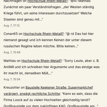
Nachfragen
on
Hochschule Rhein-Metall?
: “
@41 Mathias
Zunächst ein paar Verständnisfragen. „der Westen ständig
Kriege führt, um seine Interessen durchzusetzen“ Welche
Staaten sind genau mit…
”
Aug. 7, 17:12
Conan65
on
Hochschule Rhein-Metall?
: “
@ rd Das hat hier
niemand gesagt und ich kennen Keinen der unter diesem
russischen Regime leben möchte. Bitte keinen…
”
Aug. 7, 15:48
Mathias
on
Hochschule Rhein-Metall?
: “
Sorry Leute, aber z. B.
AntiMil und ich schreiben hier Argumente und das einzige was
ihr macht ist, denselben Müll,…
”
Aug. 7, 15:34
Kreuzotter
on
Baustelle Keekener Straße: Supermarktchef
verärgert, erwägt rechtliche Schritte
: “
Kann es sein, dass die
Firma Loock auf zu vielen Hochzeiten gleichzeitig tanzt?
Großbaustelle vor dem zukünftigen KAG, Großbaustelle am…
”