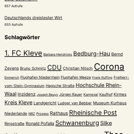
657 Aufrufe
Deutschlands dreistester Wirt
655 Aufrufe
Schlagwörter
1. FC Kleve
Bedburg-Hau
Bernd
Barbara Hendricks
Corona
CDU
Zevens
Christian Nitsch
Bruno Schmitz
Flughafen Niederrhein
Flughafen Weeze
Freiherr-
Emmerich
Frank Ruffing
Hochschule Rhein-
vom-Stein-Gymnasium
Hagsche Straße
Waal
Inzidenz
Kirmes
Jürgen Rauer
Kaufhof
Karneval
Joseph Beuys
Kreis Kleve
Landgericht
Museum Kurhaus
Ludger van Bebber
Rheinische Post
Rathaus
Niederlande
NRZ
Prozess
Schwanenburg
Silke
Ronald Pofalla
Ringstraße