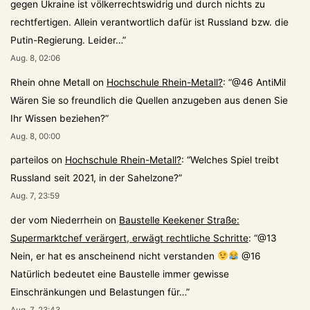
gegen Ukraine ist völkerrechtswidrig und durch nichts zu
rechtfertigen. Allein verantwortlich dafür ist Russland bzw. die
Putin-Regierung. Leider…
”
Aug. 8, 02:06
Rhein ohne Metall
on
Hochschule Rhein-Metall?
: “
@46 AntiMil
Wären Sie so freundlich die Quellen anzugeben aus denen Sie
Ihr Wissen beziehen?
”
Aug. 8, 00:00
parteilos
on
Hochschule Rhein-Metall?
: “
Welches Spiel treibt
Russland seit 2021, in der Sahelzone?
”
Aug. 7, 23:59
der vom Niederrhein
on
Baustelle Keekener Straße:
Supermarktchef verärgert, erwägt rechtliche Schritte
: “
@13
Nein, er hat es anscheinend nicht verstanden
@16
Natürlich bedeutet eine Baustelle immer gewisse
Einschränkungen und Belastungen für…
”
Aug. 7, 23:43