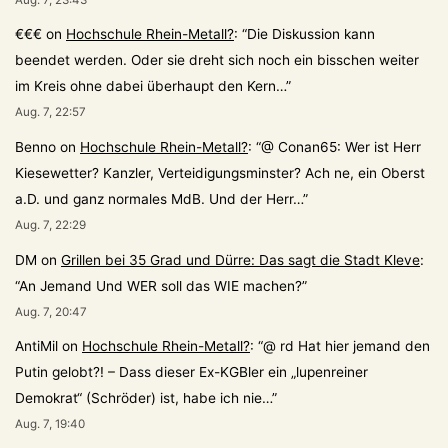
€€€
on
Hochschule Rhein-Metall?
: “
Die Diskussion kann
beendet werden. Oder sie dreht sich noch ein bisschen weiter
im Kreis ohne dabei überhaupt den Kern…
”
Aug. 7, 22:57
Benno
on
Hochschule Rhein-Metall?
: “
@ Conan65: Wer ist Herr
Kiesewetter? Kanzler, Verteidigungsminster? Ach ne, ein Oberst
a.D. und ganz normales MdB. Und der Herr…
”
Aug. 7, 22:29
DM
on
Grillen bei 35 Grad und Dürre: Das sagt die Stadt Kleve
:
“
An Jemand Und WER soll das WIE machen?
”
Aug. 7, 20:47
AntiMil
on
Hochschule Rhein-Metall?
: “
@ rd Hat hier jemand den
Putin gelobt?! – Dass dieser Ex-KGBler ein „lupenreiner
Demokrat“ (Schröder) ist, habe ich nie…
”
Aug. 7, 19:40