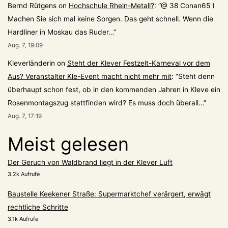
Bernd Rütgens
on
Hochschule Rhein-Metall?
: “
@ 38 Conan65 )
Machen Sie sich mal keine Sorgen. Das geht schnell. Wenn die
Hardliner in Moskau das Ruder…
”
Aug. 7, 19:09
Kleverländerin
on
Steht der Klever Festzelt-Karneval vor dem
Aus? Veranstalter Kle-Event macht nicht mehr mit
: “
Steht denn
überhaupt schon fest, ob in den kommenden Jahren in Kleve ein
Rosenmontagszug stattfinden wird? Es muss doch überall…
”
Aug. 7, 17:19
Meist gelesen
Der Geruch von Waldbrand liegt in der Klever Luft
3.2k Aufrufe
Baustelle Keekener Straße: Supermarktchef verärgert, erwägt
rechtliche Schritte
3.1k Aufrufe