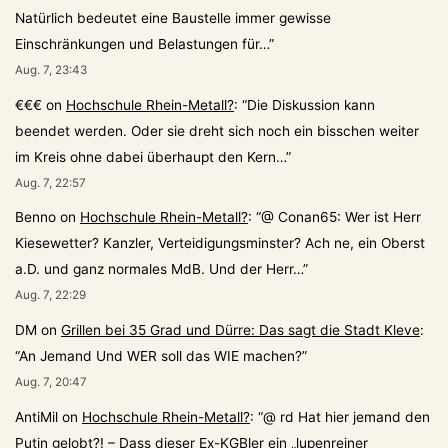
Natürlich bedeutet eine Baustelle immer gewisse
Einschränkungen und Belastungen für…
”
Aug. 7, 23:43
€€€
on
Hochschule Rhein-Metall?
: “
Die Diskussion kann
beendet werden. Oder sie dreht sich noch ein bisschen weiter
im Kreis ohne dabei überhaupt den Kern…
”
Aug. 7, 22:57
Benno
on
Hochschule Rhein-Metall?
: “
@ Conan65: Wer ist Herr
Kiesewetter? Kanzler, Verteidigungsminster? Ach ne, ein Oberst
a.D. und ganz normales MdB. Und der Herr…
”
Aug. 7, 22:29
DM
on
Grillen bei 35 Grad und Dürre: Das sagt die Stadt Kleve
:
“
An Jemand Und WER soll das WIE machen?
”
Aug. 7, 20:47
AntiMil
on
Hochschule Rhein-Metall?
: “
@ rd Hat hier jemand den
Putin gelobt?! – Dass dieser Ex-KGBler ein „lupenreiner