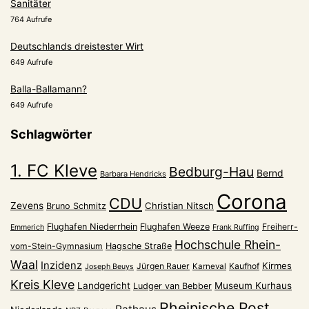
Sanitäter
764 Aufrufe
Deutschlands dreistester Wirt
649 Aufrufe
Balla-Ballamann?
649 Aufrufe
Schlagwörter
1. FC Kleve
Bedburg-Hau
Bernd
Barbara Hendricks
Corona
CDU
Zevens
Christian Nitsch
Bruno Schmitz
Flughafen Niederrhein
Flughafen Weeze
Freiherr-
Emmerich
Frank Ruffing
Hochschule Rhein-
vom-Stein-Gymnasium
Hagsche Straße
Waal
Inzidenz
Kirmes
Jürgen Rauer
Kaufhof
Karneval
Joseph Beuys
Kreis Kleve
Landgericht
Museum Kurhaus
Ludger van Bebber
Rheinische Post