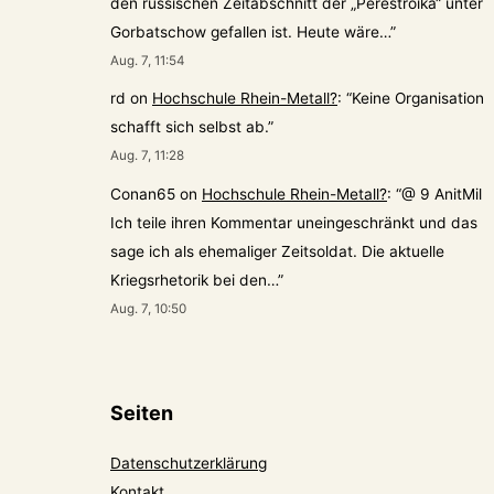
den russischen Zeitabschnitt der „Perestroika“ unter
Gorbatschow gefallen ist. Heute wäre…
”
Aug. 7, 11:54
rd
on
Hochschule Rhein-Metall?
: “
Keine Organisation
schafft sich selbst ab.
”
Aug. 7, 11:28
Conan65
on
Hochschule Rhein-Metall?
: “
@ 9 AnitMil
Ich teile ihren Kommentar uneingeschränkt und das
sage ich als ehemaliger Zeitsoldat. Die aktuelle
Kriegsrhetorik bei den…
”
Aug. 7, 10:50
Seiten
Datenschutzerklärung
Kontakt