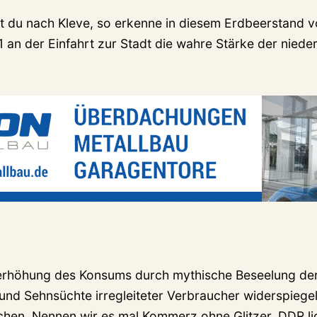
t du nach Kleve, so erkenne in diesem Erdbeerstand 
 an der Einfahrt zur Stadt die wahre Stärke der niede
erhöhung des Konsums durch mythische Beseelung der
nd Sehnsüchte irregleiteter Verbraucher widerspiegelt
chen. Nennen wir es mal Kommerz ohne Glitzer. DDR l