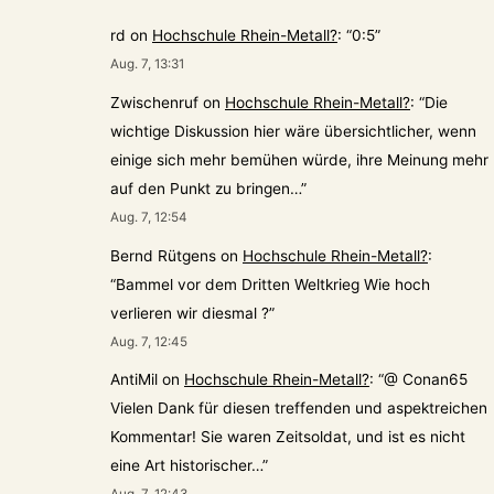
rd
on
Hochschule Rhein-Metall?
: “
0:5
”
Aug. 7, 13:31
Zwischenruf
on
Hochschule Rhein-Metall?
: “
Die
wichtige Diskussion hier wäre übersichtlicher, wenn
einige sich mehr bemühen würde, ihre Meinung mehr
auf den Punkt zu bringen…
”
Aug. 7, 12:54
Bernd Rütgens
on
Hochschule Rhein-Metall?
:
“
Bammel vor dem Dritten Weltkrieg Wie hoch
verlieren wir diesmal ?
”
Aug. 7, 12:45
AntiMil
on
Hochschule Rhein-Metall?
: “
@ Conan65
Vielen Dank für diesen treffenden und aspektreichen
Kommentar! Sie waren Zeitsoldat, und ist es nicht
eine Art historischer…
”