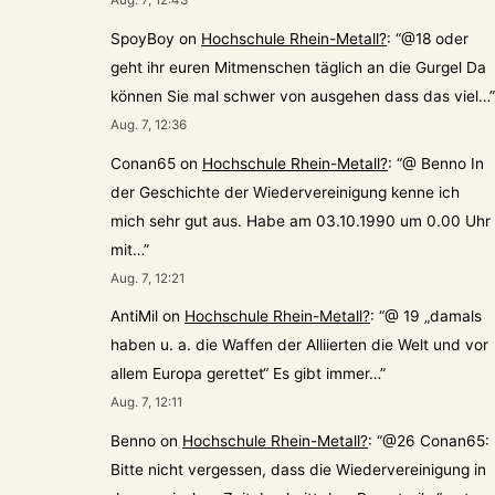
Aug. 7, 12:43
SpoyBoy
on
Hochschule Rhein-Metall?
: “
@18 oder
geht ihr euren Mitmenschen täglich an die Gurgel Da
können Sie mal schwer von ausgehen dass das viel…
”
Aug. 7, 12:36
Conan65
on
Hochschule Rhein-Metall?
: “
@ Benno In
der Geschichte der Wiedervereinigung kenne ich
mich sehr gut aus. Habe am 03.10.1990 um 0.00 Uhr
mit…
”
Aug. 7, 12:21
AntiMil
on
Hochschule Rhein-Metall?
: “
@ 19 „damals
haben u. a. die Waffen der Alliierten die Welt und vor
allem Europa gerettet“ Es gibt immer…
”
Aug. 7, 12:11
Benno
on
Hochschule Rhein-Metall?
: “
@26 Conan65:
Bitte nicht vergessen, dass die Wiedervereinigung in