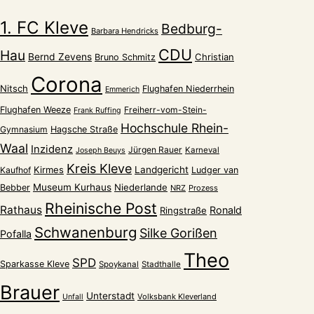
1. FC Kleve
Bedburg-
Barbara Hendricks
CDU
Hau
Bernd Zevens
Christian
Bruno Schmitz
Corona
Nitsch
Flughafen Niederrhein
Emmerich
Flughafen Weeze
Freiherr-vom-Stein-
Frank Ruffing
Hochschule Rhein-
Gymnasium
Hagsche Straße
Waal
Inzidenz
Jürgen Rauer
Karneval
Joseph Beuys
Kreis Kleve
Kirmes
Landgericht
Kaufhof
Ludger van
Museum Kurhaus
Niederlande
Bebber
NRZ
Prozess
Rheinische Post
Rathaus
Ronald
Ringstraße
Schwanenburg
Silke Gorißen
Pofalla
Theo
SPD
Sparkasse Kleve
Spoykanal
Stadthalle
Brauer
Unterstadt
Volksbank Kleverland
Unfall