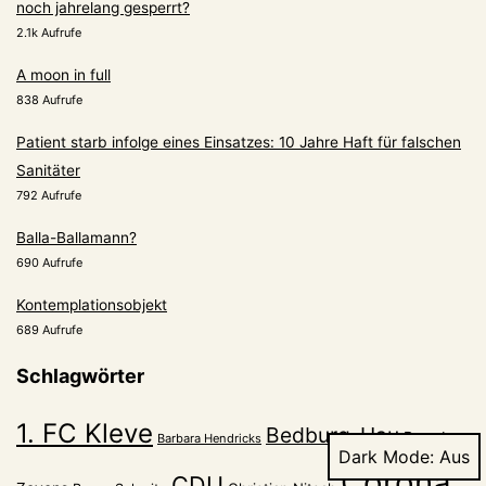
noch jahrelang gesperrt?
2.1k Aufrufe
A moon in full
838 Aufrufe
Patient starb infolge eines Einsatzes: 10 Jahre Haft für falschen
Sanitäter
792 Aufrufe
Balla-Ballamann?
690 Aufrufe
Kontemplationsobjekt
689 Aufrufe
Schlagwörter
1. FC Kleve
Bedburg-Hau
Bernd
Barbara Hendricks
Dark Mode:
Corona
CDU