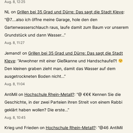
Aug. 8, 12:25
NL
on
Grillen bei 35 Grad und Dürre: Das sagt die Stadt Kleve
:
“
@7….also ich öffne meine Garage, hole den den
Gartenwasserschlauch raus, laufe damit zum Baum vor unserem
Grundstück und dann Wasser…
”
Aug. 8, 11:27
Jemand!
on
Grillen bei 35 Grad und Dürre: Das sagt die Stadt
Kleve
: “
Anwohner mit einer Gießkanne und Handschaufel?!
Den kleinen graben zieht man, damit das Wasser auf dem
ausgetrockneten Boden nicht…
”
Aug. 8, 11:04
AntiMil
on
Hochschule Rhein-Metall?
: “
@ €€€ Kennen Sie die
Geschichte, in der zwei Parteien ihren Streit von einem Rabbi
geklärt haben wollen? Die erste…
”
Aug. 8, 10:45
Krieg und Frieden
on
Hochschule Rhein-Metall?
: “
@46 AntiMil